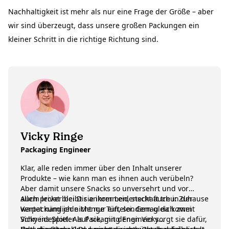
Nachhaltigkeit ist mehr als nur eine Frage der Größe – aber
wir sind überzeugt, dass unsere großen Packungen ein
kleiner Schritt in die richtige Richtung sind.
Vicky Ringe
Packaging Engineer
Klar, alle reden immer über den Inhalt unserer
Produkte – wie kann man es ihnen auch verübeln?
Aber damit unsere Snacks so unversehrt und vor
allem lecker bei Dir ankommen, steckt auch in der
Auch privat bleibt sie ihrer Leidenschaft treu: Zuhause
Verpackung jede Menge Tüftelei. Genau da kommt
wartet nämlich nicht nur ein, sondern gleich zwei
Vicky ins Spiel: Als Packaging Engineer sorgt sie dafür,
Schneideplotter auf sie, mit denen Vicky