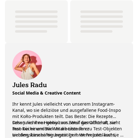
Jules Radu
Social Media & Creative Content
Ihr kennt Jules vielleicht von unserem Instagram-
Kanal, wo sie deliziöse und ausgefallene Food-Inspo
mit KoRo-Produkten teilt. Das Beste: Die Rezepte
sehen nicht nur genial aus. Weil das Office oft zur
Dass Jules ihre Hobby zum Beruf gemacht hat, sieht
Test-Küche und wir Mitarbeitenden zu Test-Objekten
man bei einem Blick in die Liste ihrer
werden, können wir bestätigen: Wenn Jules kocht,
Lieblingsbeschäftigungen: In ihrer Freizeit lässt sie es