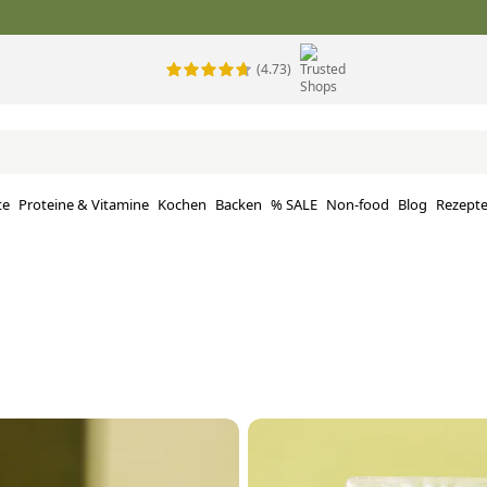
(4.73)
te
Proteine ​​& Vitamine
Kochen
Backen
% SALE
Non-food
Blog
Rezept