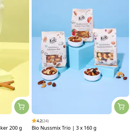
4.2
(24)
cker 200 g
Bio Nussmix Trio | 3 x 160 g