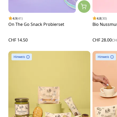
4.9
(41)
4.8
(30)
On The Go Snack Probierset
Bio Nussmus 
CHF 14.50
CHF 28.00
CH
Hinweis
Hinweis