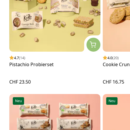
4.7
(14)
4.0
(20)
Pistachio Probierset
Cookie Crun
CHF 23.50
CHF 16.75
Neu
Neu