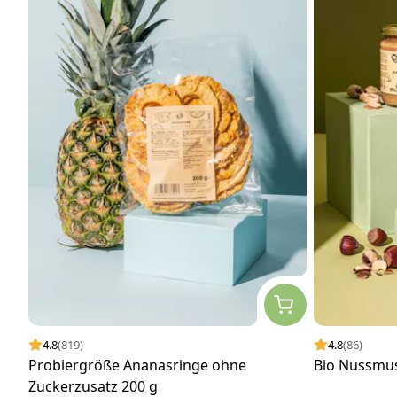
4.8
(819)
4.8
(86)
Probiergröße Ananasringe ohne
Bio Nussmus 
Zuckerzusatz 200 g