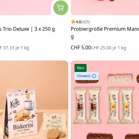
4.8
(925)
Trio Deluxe | 3 x 250 g
Probiergröße Premium Mand
g
CHF 5.00
F 37.33
je
1 kg
CHF 25.00
je
1 kg
Neu
Hinweis