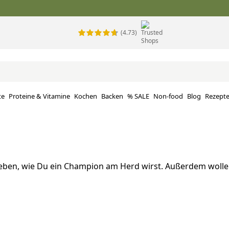
(4.73)
te
Proteine ​​& Vitamine
Kochen
Backen
% SALE
Non-food
Blog
Rezept
 geben, wie Du ein Champion am Herd wirst. Außerdem wollen