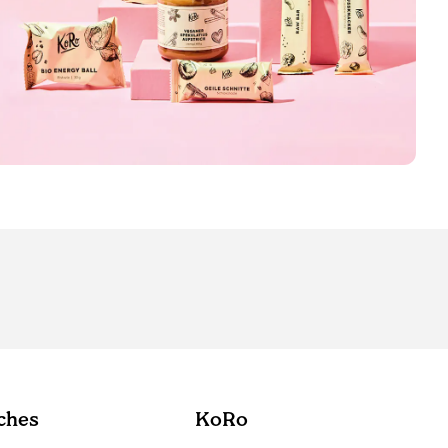
ches
KoRo