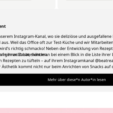
ent
 unserem Instagram-Kanal, wo sie deliziöse und ausgefallene
l aus. Weil das Office oft zur Test-Küche und wir Mitarbei
 wird’s richtig schmacko! Neben der Entwicklung von Reze
n in ihren Zauberhänden.
 gemacht hat, sieht man bei einem Blick in die Liste ihrer L
 Rezepten zu tüfteln – auf ihrem Instagramkanal @beatreaze
Ästhetik kommt nicht nur beim Anrichten von Snacks auf de
und liebt ausgefallene Vintage Lampen.
Mehr über diese*n Autor*in lesen