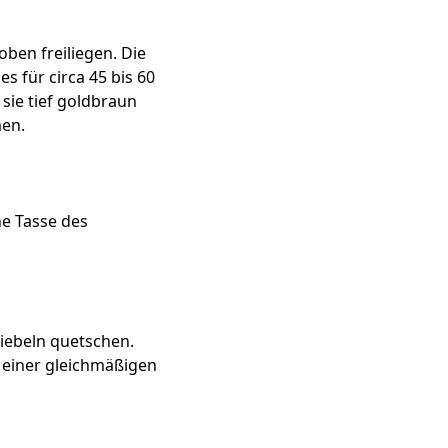
ben freiliegen. Die
s für circa 45 bis 60
sie tief goldbraun
men.
ne Tasse des
iebeln quetschen.
u einer gleichmäßigen