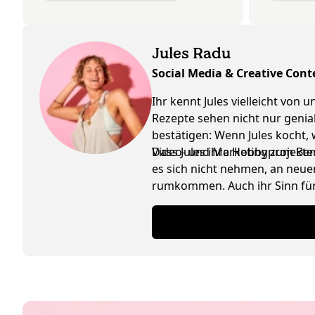
Jules Radu
Social Media & Creative Cont
Ihr kennt Jules vielleicht von
Rezepte sehen nicht nur genia
bestätigen: Wenn Jules kocht,
Video- und Marketingprojekte
Dass Jules ihre Hobby zum Beruf
es sich nicht nehmen, an neuen
rumkommen. Auch ihr Sinn für 
Schwäche für Interior Design 