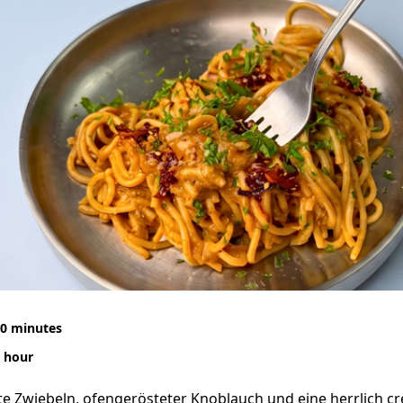
0 minutes
 hour
rte Zwiebeln, ofengerösteter Knoblauch und eine herrlich 