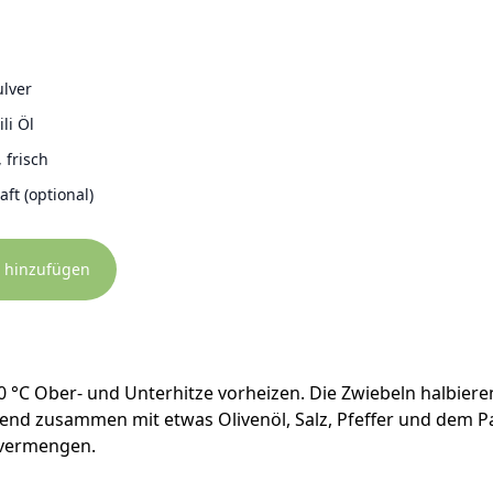
ulver
li Öl
, frisch
aft (optional)
 hinzufügen
 °C Ober- und Unterhitze vorheizen. Die Zwiebeln halbieren
end zusammen mit etwas Olivenöl, Salz, Pfeffer und dem Pa
 vermengen.