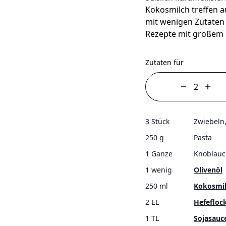
Kokosmilch treffen a
mit wenigen Zutaten a
Rezepte mit großem 
Zutaten für
3 Stück
Zwiebeln
250 g
Pasta
1 Ganze
Knoblauc
1 wenig
Olivenöl
250 ml
Kokosmi
2 EL
Hefefloc
1 TL
Sojasauc