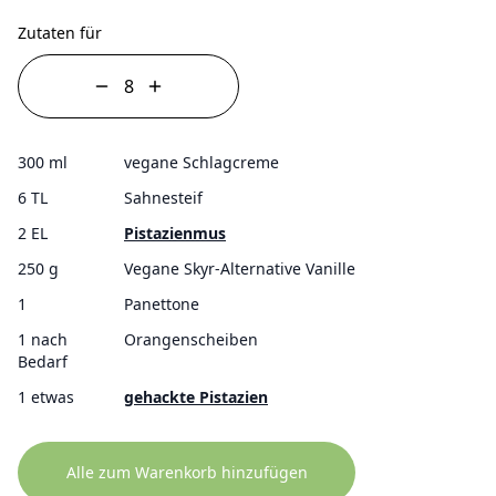
Zutaten für
300 ml
vegane Schlagcreme
6 TL
Sahnesteif
2 EL
Pistazienmus
250 g
Vegane Skyr-Alternative Vanille
1
Panettone
1 nach
Orangenscheiben
Bedarf
1 etwas
gehackte Pistazien
Alle zum Warenkorb hinzufügen