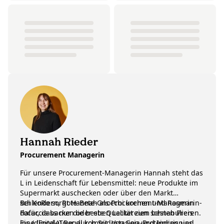
Hannah Rieder
Procurement Managerin
Für unsere Procurement-Managerin Hannah steht das
L in Leidenschaft für Lebensmittel: neue Produkte im
Supermarkt auschecken oder über den Markt
schlendern, Rote-Bete-Gnocchi kochen und Rosmarin-
Bei KoRo sorgt Hannah als Procurement-Managerin
Focaccia backen oder eben Leckereien schnabulieren.
dafür, dass nur die beste Qualität zum besten Preis
Eine (Food-)Tour durch Südostasien und Indien und
ins (digitale) Regal kommt. Von Soja-Proteincrispies