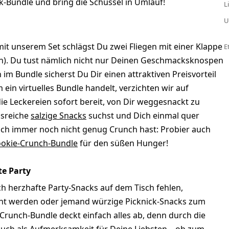
k-Bundle und bring die Schüssel in Umlauf!
L
U
 mit unserem Set schlägst Du zwei Fliegen mit einer Klappe
E
on). Du tust nämlich nicht nur Deinen Geschmacksknospen
m Bundle sicherst Du Dir einen attraktiven Preisvorteil
in virtuelles Bundle handelt, verzichten wir auf
e Leckereien sofort bereit, von Dir weggesnackt zu
gsreiche
salzige Snacks
suchst und Dich einmal quer
nach immer noch nicht genug Crunch hast: Probier auch
okie-Crunch-Bundle
für den süßen Hunger!
te Party
h herzhafte Party-Snacks auf dem Tisch fehlen,
cht werden oder jemand würzige Picknick-Snacks zum
Crunch-Bundle deckt einfach alles ab, denn durch die