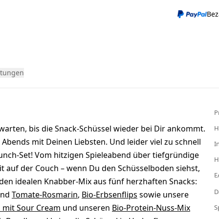
Bez
tungen
P
warten, bis die Snack-Schüssel wieder bei Dir ankommt.
H
 Abends mit Deinen Liebsten. Und leider viel zu schnell
I
runch-Set! Vom hitzigen Spieleabend über tiefgründige
H
eit auf der Couch – wenn Du den Schüsselboden siehst,
E
 den idealen Knabber-Mix aus fünf herzhaften Snacks:
D
nd
Tomate-Rosmarin
,
Bio-Erbsenflips
sowie unsere
s mit Sour Cream
und unseren
Bio-Protein-Nuss-Mix
S