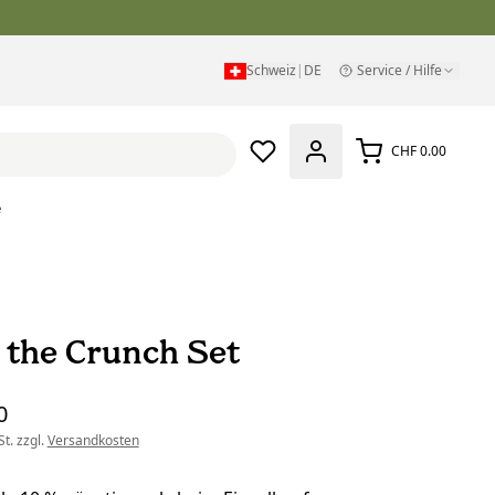
Schweiz
|
DE
Service / Hilfe
CHF 0.00
e
 the Crunch Set
0
t. zzgl.
Versandkosten