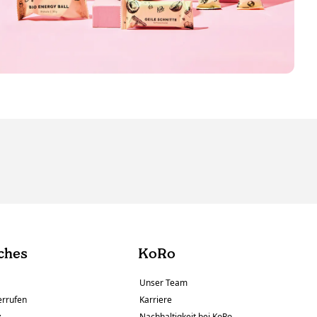
ches
KoRo
Unser Team
errufen
Karriere
z
Nachhaltigkeit bei KoRo