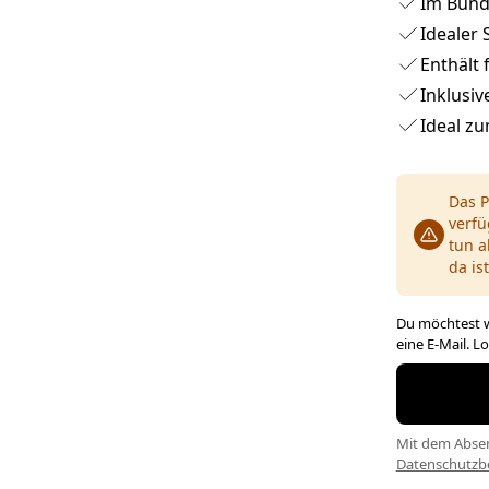
Im Bundl
Idealer 
Enthält 
Inklusiv
Ideal zu
Das P
verfü
tun a
da ist
Du möchtest w
eine E-Mail. L
Mit dem Absen
Datenschutz