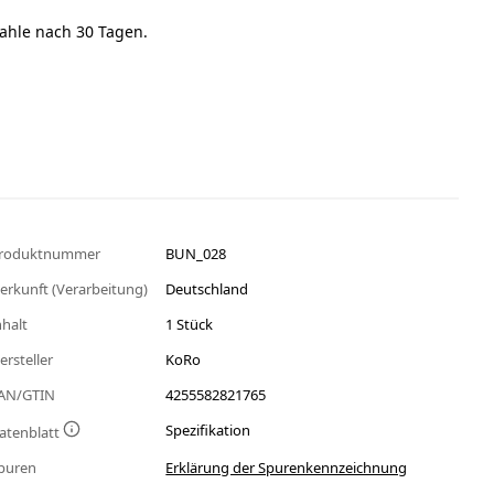
ahle nach 30 Tagen.
roduktnummer
BUN_028
erkunft (Verarbeitung)
Deutschland
nhalt
1 Stück
ersteller
KoRo
AN/GTIN
4255582821765
Spezifikation
atenblatt
puren
Erklärung der Spurenkennzeichnung