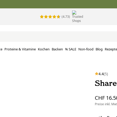
(4.73)
te
Proteine ​​& Vitamine
Kochen
Backen
% SALE
Non-food
Blog
Rezept
4.4
(5)
Share
CHF 16.5
Preise inkl. MwS