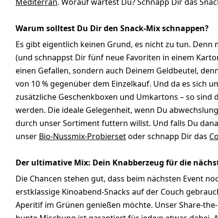
Mediterran
. Worauf wartest Du? Schnapp Dir das Snac
Warum solltest Du Dir den Snack-Mix schnappen?
Es gibt eigentlich keinen Grund, es nicht zu tun. Denn
(und schnappst Dir fünf neue Favoriten in einem Kart
einen Gefallen, sondern auch Deinem Geldbeutel, denn i
von 10 % gegenüber dem Einzelkauf. Und da es sich um e
zusätzliche Geschenkboxen und Umkartons – so sind di
werden. Die ideale Gelegenheit, wenn Du abwechslun
durch unser Sortiment futtern willst. Und falls Du da
unser
Bio-Nussmix-Probierset
oder schnapp Dir das
Co
Der ultimative Mix: Dein Knabberzeug für die nächs
Die Chancen stehen gut, dass beim nächsten Event noc
erstklassige Kinoabend-Snacks auf der Couch gebrau
Aperitif im Grünen genießen möchte. Unser Share-the-