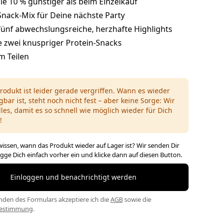
e 10 % günstiger als beim Einzelkauf
Snack-Mix für Deine nächste Party
fünf abwechslungsreiche, herzhafte Highlights
e zwei knuspriger Protein-Snacks
m Teilen
rodukt ist leider gerade vergriffen. Wann es wieder
gbar ist, steht noch nicht fest – aber keine Sorge: Wir
lles, damit es so schnell wie möglich wieder für Dich
!
issen, wann das Produkt wieder auf Lager ist? Wir senden Dir
ogge Dich einfach vorher ein und klicke dann auf diesen Button.
Einloggen und benachrichtigt werden
den des Formulars akzeptiere ich die
AGB
sowie die
bestimmung
.