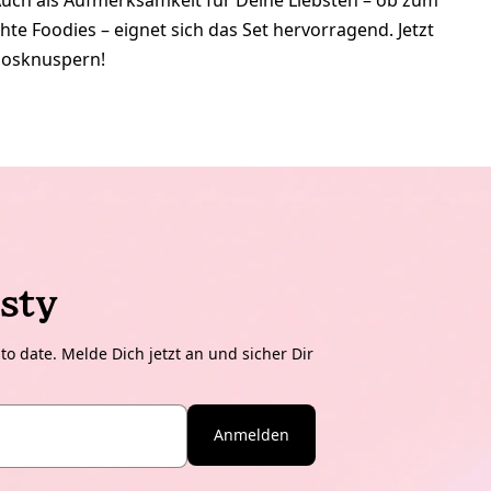
 Auch als Aufmerksamkeit für Deine Liebsten – ob zum
te Foodies – eignet sich das Set hervorragend. Jetzt
losknuspern!
sty
o date. Melde Dich jetzt an und sicher Dir
Anmelden