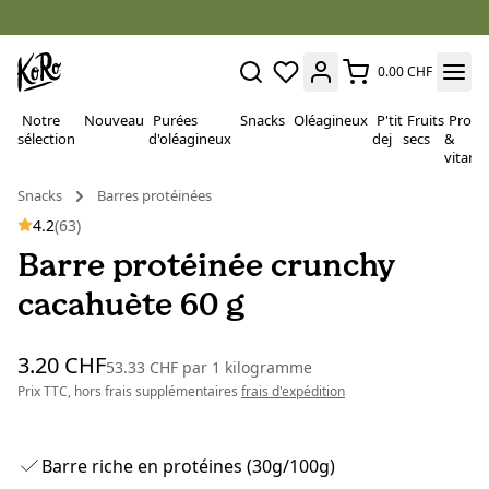
0.00 CHF
Notre
Nouveau
Purées
Snacks
Oléagineux
P'tit
Fruits
Proté
sélection
d'oléagineux
dej
secs
&
vitami
Snacks
Barres protéinées
4.2
(63)
Barre protéinée crunchy
cacahuète 60 g
3.20 CHF
53.33 CHF
par
1 kilogramme
Prix TTC, hors frais supplémentaires
frais d'expédition
Barre riche en protéines (30g/100g)