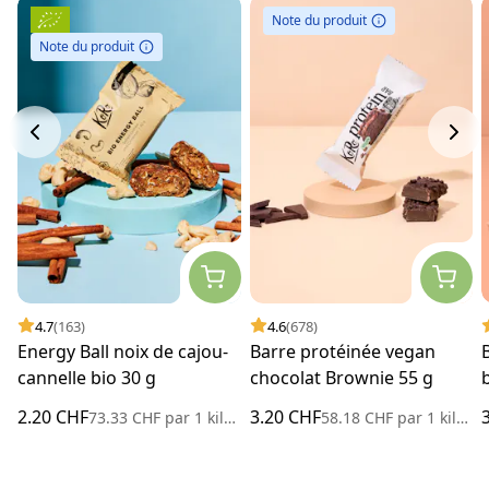
Note du produit
Note du produit
4.7
(163)
4.6
(678)
Energy Ball noix de cajou-
Barre protéinée vegan
cannelle bio 30 g
chocolat Brownie 55 g
2.20 CHF
3.20 CHF
73.33 CHF
par
1 kilogramme
58.18 CHF
par
1 kilogramme