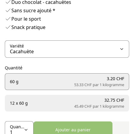
Duo chocolat - cacahuètes
Sans sucre ajouté *
Pour le sport
Snack pratique
Variété
Quantité
3.20 CHF
60 g
53.33 CHF par
1 kilogramme
32.75 CHF
12 x 60 g
45.49 CHF par
1 kilogramme
Quantité
Ajouter au panier