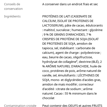
Conseils de
A conserver dans un endroit frais et sec
conservation
Ingrédients
PROTÉINES DE LAIT (CASEINATE DE
CALCIUM, ISOLAT DE PROTEINES DE
LACTOSERUM), pâte de cacao, édulcorants
: maltitol, sucralose ; humectant : glycérine
; 9 % DE GRAINS D'ARACHIDES, 7 %
CRISPIES DE PROTÉINE DE SOJA (ISOLAT
DE PROTEINES DE SOJA, amidon de
tapioca, sel, stabilisant : carbonate de
calcium), agent de charge : polydextrose ;
eau, beurre de cacao, oligofructose,
hydrolysat de collagène³, dextrine (BLÉ), 2
% ARÔME NATUREL D'ARACHIDE, huile de
coco, protéines de pois, arôme naturel de
vanille, sel, émulsifiants : LÉCITHINES DE
SOJA, mono- et diglycérides d'acides gras,
amidon de maïs modifié ; correcteur
d'acidité : citrate de sodium ; arôme
naturel. Cacao : 55 % minimum dans le
chocolat
Contamination croisée
Peut contenir des OEUFS et autres FRUITS