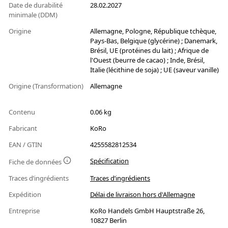
Date de durabilité
28.02.2027
minimale (DDM)
Origine
Allemagne, Pologne, République tchèque,
Pays-Bas, Belgique (glycérine) ; Danemark,
Brésil, UE (protéines du lait) ; Afrique de
l'Ouest (beurre de cacao) ; Inde, Brésil,
Italie (lécithine de soja) ; UE (saveur vanille)
Origine (Transformation)
Allemagne
Contenu
0.06 kg
Fabricant
KoRo
EAN / GTIN
4255582812534
Spécification
Fiche de données
Traces d’ingrédients
Traces d’ingrédients
Expédition
Délai de livraison hors d'Allemagne
Entreprise
KoRo Handels GmbH Hauptstraße 26,
10827 Berlin