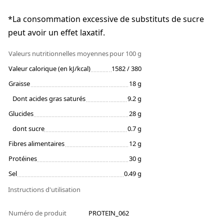
*La consommation excessive de substituts de sucre
peut avoir un effet laxatif.
Valeurs nutritionnelles moyennes
pour 100 g
Valeur calorique (en kJ/kcal)
1582 / 380
Graisse
18 g
Dont acides gras saturés
9.2 g
Glucides
28 g
dont sucre
0.7 g
Fibres alimentaires
12 g
Protéines
30 g
Sel
0.49 g
Instructions d'utilisation
Numéro de produit
PROTEIN_062