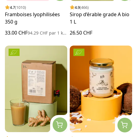
4.7
(1010)
4.9
(466)
Framboises lyophilisées
Sirop d’érable grade A bio
350 g
1 L
33.00 CHF
26.50 CHF
94.29 CHF
par
1 kilogramme