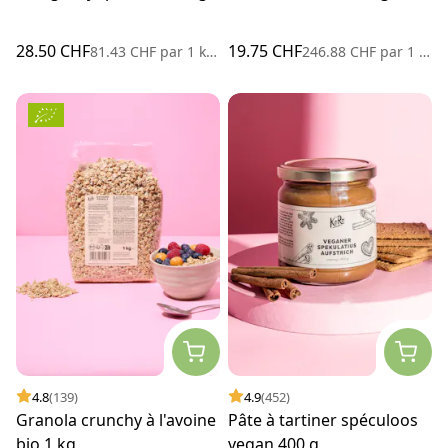
28.50 CHF
19.75 CHF
81.43 CHF
par
1 kilogramme
246.88 CHF
par
1 kilogramme
4.8
(139)
4.9
(452)
Granola crunchy à l'avoine
Pâte à tartiner spéculoos
bio 1 kg
vegan 400 g