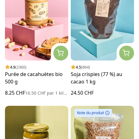
4.9
(2360)
4.5
(864)
Purée de cacahuètes bio
Soja crispies (77 %) au
500 g
cacao 1 kg
8.25 CHF
24.50 CHF
16.50 CHF
par
1 kilogramme
Note du produit