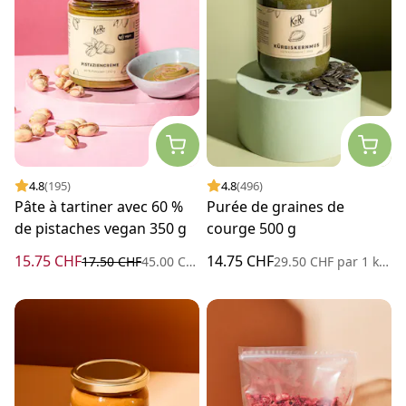
4.8
(195)
4.8
(496)
Pâte à tartiner avec 60 %
Purée de graines de
de pistaches vegan 350 g
courge 500 g
15.75 CHF
14.75 CHF
17.50 CHF
45.00 CHF
par
1 kilogramme
29.50 CHF
par
1 kilogramme