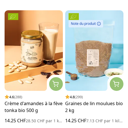
Note du produit
4.6
(288)
4.8
(299)
Crème d'amandes à la fève
Graines de lin moulues bio
tonka bio 500 g
2 kg
14.25 CHF
14.25 CHF
28.50 CHF
par
1 kilogramme
7.13 CHF
par
1 kilogramme