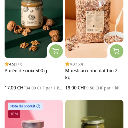
4.5
(377)
4.8
(150)
Purée de noix 500 g
Muesli au chocolat bio 2
kg
17.00 CHF
19.00 CHF
34.00 CHF
par
1 kilogramme
9.50 CHF
par
1 kilogramme
Note du produit
10 %