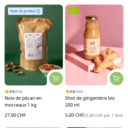
Note du produit
4.9
(418)
4.6
(342)
Noix de pécan en
Shot de gingembre bio
morceaux 1 kg
200 ml
27.00 CHF
5.00 CHF
25.00 CHF
par
1 litre