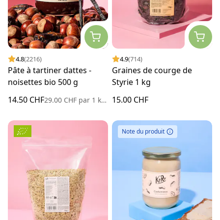
4.8
(2216)
4.9
(714)
Pâte à tartiner dattes -
Graines de courge de
noisettes bio 500 g
Styrie 1 kg
14.50 CHF
15.00 CHF
29.00 CHF
par
1 kilogramme
Note du produit