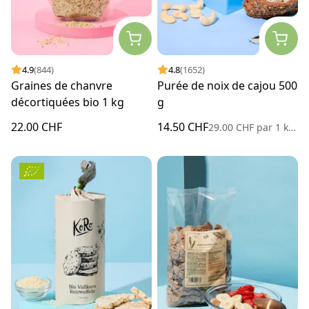
4.9
(844)
4.8
(1652)
Graines de chanvre
Purée de noix de cajou 500
décortiquées bio 1 kg
g
22.00 CHF
14.50 CHF
29.00 CHF
par
1 kilogramme