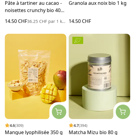
Pâte à tartiner au cacao -
Granola aux noix bio 1 kg
noisettes crunchy bio 400
g
14.50 CHF
14.50 CHF
36.25 CHF
par
1 kilogramme
4.6
(309)
4.7
(394)
Mangue lyophilisée 350 g
Matcha Mizu bio 80 g