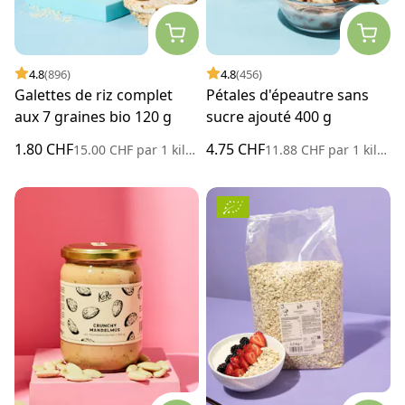
4.8
(896)
4.8
(456)
Galettes de riz complet
Pétales d'épeautre sans
aux 7 graines bio 120 g
sucre ajouté 400 g
1.80 CHF
4.75 CHF
15.00 CHF
par
1 kilogramme
11.88 CHF
par
1 kilogramme