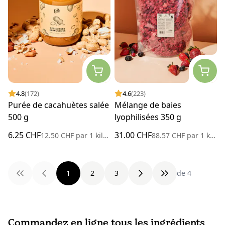
4.8
(172)
4.6
(223)
Purée de cacahuètes salée
Mélange de baies
500 g
lyophilisées 350 g
6.25 CHF
31.00 CHF
12.50 CHF
par
1 kilogramme
88.57 CHF
par
1 kilogramme
1
2
3
de 4
Commandez en ligne tous les ingrédients