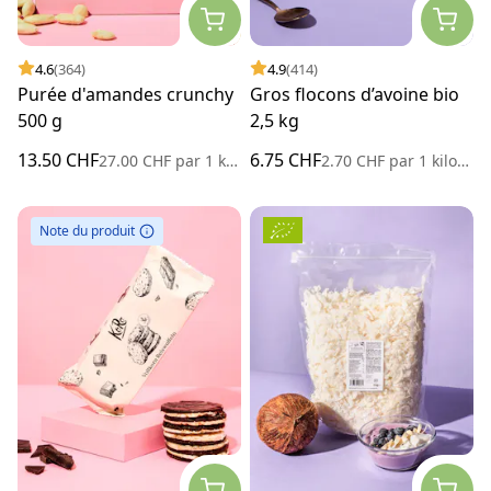
4.6
(364)
4.9
(414)
Purée d'amandes crunchy
Gros flocons d’avoine bio
500 g
2,5 kg
13.50 CHF
6.75 CHF
27.00 CHF
par
1 kilogramme
2.70 CHF
par
1 kilogramme
Note du produit