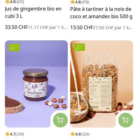
4.9
(425)
4.8
(478)
Jus de gingembre bio en
Pâte à tartiner à la noix de
cubi 3 L
coco et amandes bio 500 g
33.50 CHF
13.50 CHF
11.17 CHF
par
1 litre
27.00 CHF
par
1 kilogramme
4.7
(339)
4.9
(229)