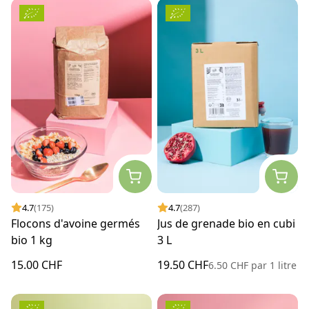
4.7
(175)
4.7
(287)
Flocons d'avoine germés
Jus de grenade bio en cubi
bio 1 kg
3 L
15.00 CHF
19.50 CHF
6.50 CHF
par
1 litre