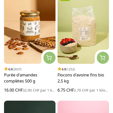
4.9
(2637)
4.9
(1252)
Purée d'amandes
Flocons d'avoine fins bio
complètes 500 g
2,5 kg
16.00 CHF
6.75 CHF
32.00 CHF
par
1 kilogramme
2.70 CHF
par
1 kilogramme