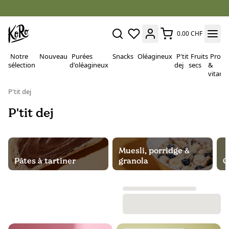
0.00 CHF
Notre
Nouveau
Purées
Snacks
Oléagineux
P'tit
Fruits
Proté
sélection
d'oléagineux
dej
secs
&
vitami
P'tit dej
P'tit dej
Muesli, porridge &
Pâtes à tartiner
granola
C