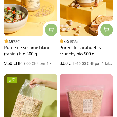
4.8
(569)
4.9
(1538)
Purée de sésame blanc
Purée de cacahuètes
(tahini) bio 500 g
crunchy bio 500 g
9.50 CHF
8.00 CHF
19.00 CHF
par
1 kilogramme
16.00 CHF
par
1 kilogramme