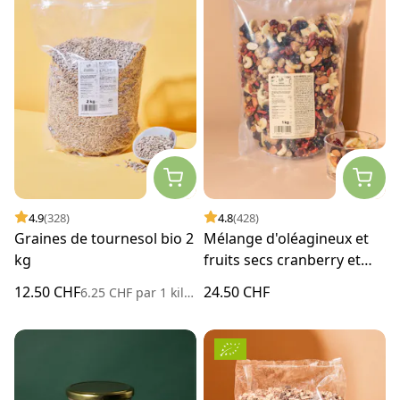
4.9
(328)
4.8
(428)
Graines de tournesol bio 2
Mélange d'oléagineux et
kg
fruits secs cranberry et
açaï 1 kg
12.50 CHF
24.50 CHF
6.25 CHF
par
1 kilogramme