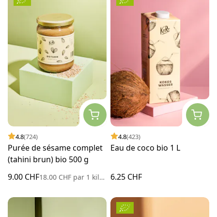
4.8
(724)
4.8
(423)
Purée de sésame complet
Eau de coco bio 1 L
(tahini brun) bio 500 g
9.00 CHF
6.25 CHF
18.00 CHF
par
1 kilogramme