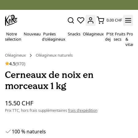
0.00 CHF
Notre
Nouveau
Purées
Snacks
Oléagineux
P'tit
Fruits
Proté
sélection
d'oléagineux
dej
secs
&
vitami
Oléagineux
Oléagineux naturels
4.5
(970)
Cerneaux de noix en
morceaux 1 kg
15.50 CHF
Prix TTC, hors frais supplémentaires
frais d'expédition
100 % naturels