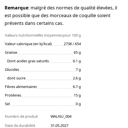
Remarque
: malgré des normes de qualité élevées, il
est possible que des morceaux de coquille soient
présents dans certains cas.
Valeurs nutritionnelles moyennes
pour 100 g
Valeur calorique (en kJ/kcal)
2738 / 654
Graisse
65 g
Dont acides gras saturés
6.1 g
Glucides
7 g
dont sucre
2.6 g
Fibres alimentaires
6.7 g
Protéines
15 g
Sel
0 g
Numéro de produit
WALNU_004
Date de durabilité
31.05.2027