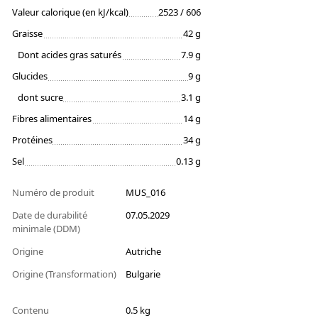
Valeur calorique (en kJ/kcal)
2523 / 606
Graisse
42 g
Dont acides gras saturés
7.9 g
Glucides
9 g
dont sucre
3.1 g
Fibres alimentaires
14 g
Protéines
34 g
Sel
0.13 g
Numéro de produit
MUS_016
Date de durabilité
07.05.2029
minimale (DDM)
Origine
Autriche
Origine (Transformation)
Bulgarie
Contenu
0.5 kg