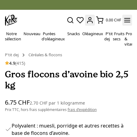
0.00 CHF
Notre
Nouveau
Purées
Snacks
Oléagineux
P'tit
Fruits
Proté
sélection
d'oléagineux
dej
secs
&
vitami
P'tit dej
Céréales & flocons
4.9
(415)
Gros flocons d’avoine bio 2,5
kg
6.75 CHF
2.70 CHF
par
1 kilogramme
Prix TTC, hors frais supplémentaires
frais d'expédition
Polyvalent : muesli, porridge et autres recettes à
base de flocons d’avoine.