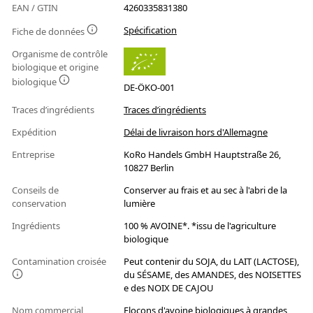
EAN / GTIN
4260335831380
Spécification
Fiche de données
Organisme de contrôle
biologique et origine
biologique
DE-ÖKO-001
Traces d’ingrédients
Traces d’ingrédients
Expédition
Délai de livraison hors d'Allemagne
Entreprise
KoRo Handels GmbH Hauptstraße 26,
10827 Berlin
Conseils de
Conserver au frais et au sec à l'abri de la
conservation
lumière
Ingrédients
100 % AVOINE*. *issu de l'agriculture
biologique
Contamination croisée
Peut contenir du SOJA, du LAIT (LACTOSE),
du SÉSAME, des AMANDES, des NOISETTES
e des NOIX DE CAJOU
Nom commercial
Flocons d'avoine biologiques à grandes