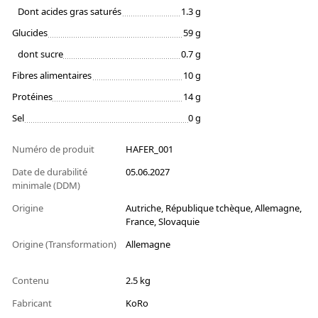
Dont acides gras saturés
1.3 g
Glucides
59 g
dont sucre
0.7 g
Fibres alimentaires
10 g
Protéines
14 g
Sel
0 g
Numéro de produit
HAFER_001
Date de durabilité
05.06.2027
minimale (DDM)
Origine
Autriche, République tchèque, Allemagne,
France, Slovaquie
Origine (Transformation)
Allemagne
Contenu
2.5 kg
Fabricant
KoRo