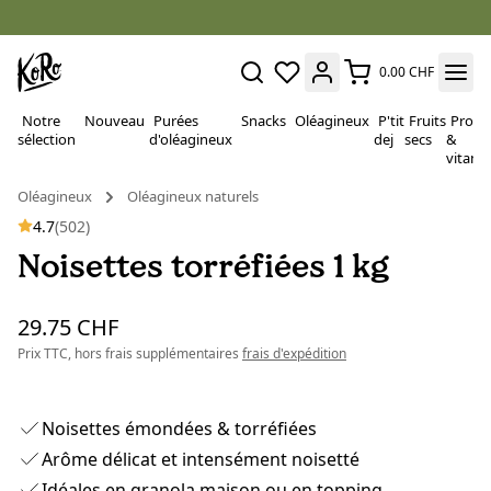
0.00 CHF
Notre
Nouveau
Purées
Snacks
Oléagineux
P'tit
Fruits
Proté
sélection
d'oléagineux
dej
secs
&
vitami
Oléagineux
Oléagineux naturels
4.7
(502)
Noisettes torréfiées 1 kg
29.75 CHF
Prix TTC, hors frais supplémentaires
frais d'expédition
Noisettes émondées & torréfiées
Arôme délicat et intensément noisetté
Idéales en granola maison ou en topping