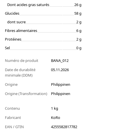
Dont acides gras saturés
26 g
Glucides
58 g
dont sucre
2 g
Fibres alimentaires
6 g
Protéines
2 g
Sel
0 g
Numéro de produit
BANA_012
Date de durabilité
05.11.2026
minimale (DDM)
Origine
Philippinen
Origine (Transformation)
Philippinen
Contenu
1 kg
Fabricant
KoRo
EAN / GTIN
4255582817782