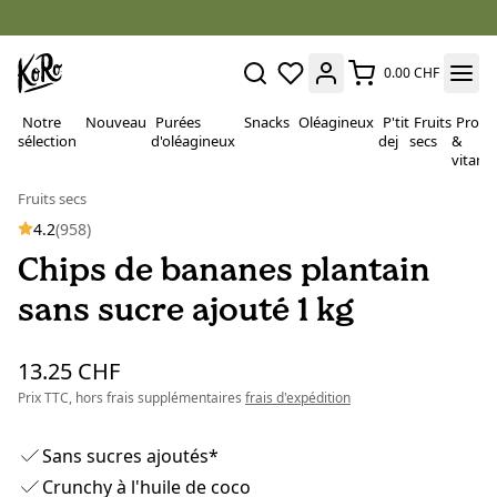
0.00 CHF
Notre
Nouveau
Purées
Snacks
Oléagineux
P'tit
Fruits
Proté
sélection
d'oléagineux
dej
secs
&
vitami
Fruits secs
4.2
(958)
Chips de bananes plantain
sans sucre ajouté 1 kg
13.25 CHF
Prix TTC, hors frais supplémentaires
frais d'expédition
Sans sucres ajoutés*
Crunchy à l'huile de coco