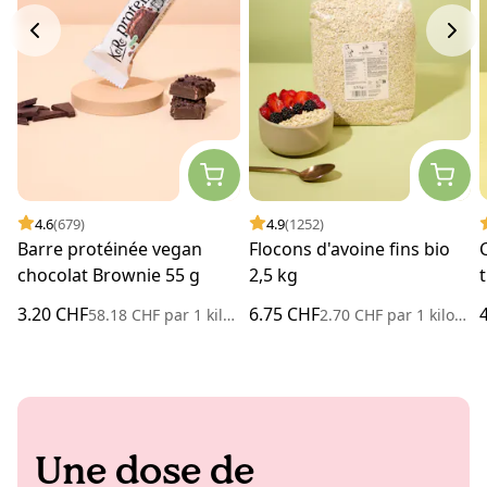
4.6
(679)
4.9
(1252)
Barre protéinée vegan
Flocons d'avoine fins bio
chocolat Brownie 55 g
2,5 kg
3.20 CHF
6.75 CHF
58.18 CHF
par
1 kilogramme
2.70 CHF
par
1 kilogramme
Une dose de