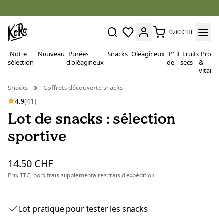
0.00 CHF
Notre
Nouveau
Purées
Snacks
Oléagineux
P'tit
Fruits
Proté
sélection
d'oléagineux
dej
secs
&
vitami
Snacks
Coffrets découverte snacks
4.9
(41)
Lot de snacks : sélection
sportive
14.50 CHF
Prix TTC, hors frais supplémentaires
frais d'expédition
Lot pratique pour tester les snacks