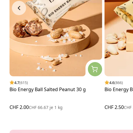
4.7
(615)
4.6
(866)
Bio Energy Ball Salted Peanut 30 g
Bio Energy Ba
CHF 2.00
CHF 2.50
CHF 66.67
je
1 kg
CHF