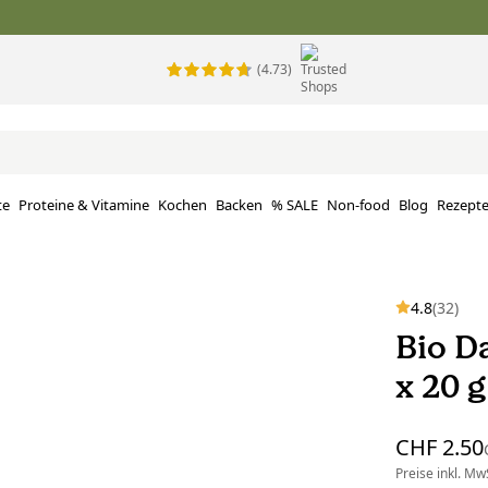
(4.73)
te
Proteine ​​& Vitamine
Kochen
Backen
% SALE
Non-food
Blog
Rezept
4.8
(32)
Bio D
x 20 g
CHF 2.50
Preise inkl. MwS