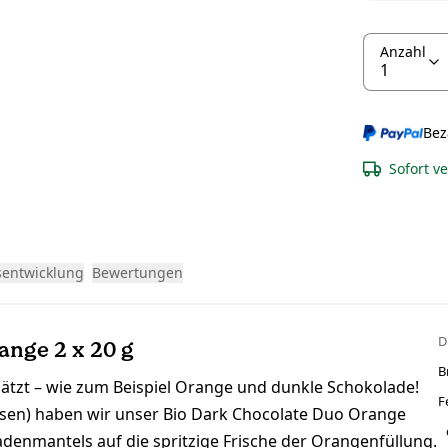
Anzahl
Bez
Sofort v
sentwicklung
Bewertungen
D
ange 2 x 20 g
B
zt – wie zum Beispiel Orange und dunkle Schokolade!
F
ssen) haben wir unser Bio Dark Chocolate Duo Orange
ladenmantels auf die spritzige Frische der Orangenfüllung.