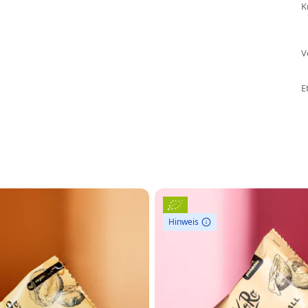
K
V
E
Hinweis