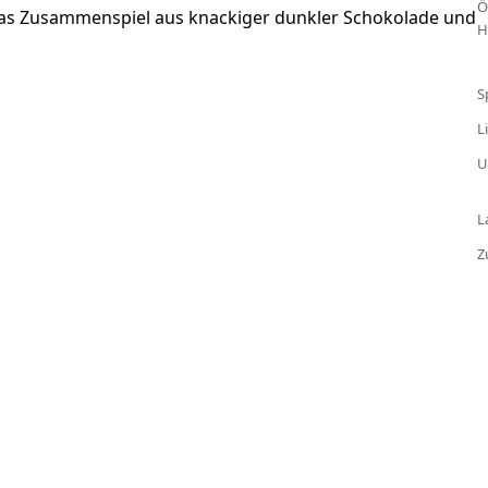
Ö
das Zusammenspiel aus knackiger dunkler Schokolade und
H
S
L
U
L
Z