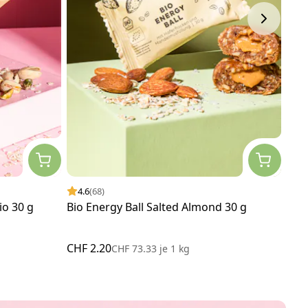
4.6
(68)
4.
io 30 g
Bio Energy Ball Salted Almond 30 g
Bio
3 x 
CHF 2.20
CHF
CHF 73.33
je
1 kg