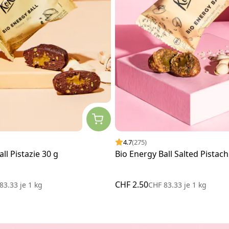
4.7
(275)
ll Pistazie 30 g
Bio Energy Ball Salted Pistach
CHF 2.50
 83.33
je
1 kg
CHF 83.33
je
1 kg