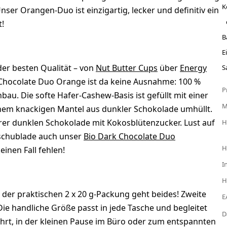
K
nser Orangen-Duo ist einzigartig, lecker und definitiv ein
!
B
E
er besten Qualität – von
Nut Butter Cups
über
Energy
S
 Chocolate Duo Orange ist da keine Ausnahme: 100 %
P
nbau. Die softe Hafer-Cashew-Basis ist gefüllt mit einer
nem knackigen Mantel aus dunkler Schokolade umhüllt.
rer dunklen Schokolade mit Kokosblütenzucker. Lust auf
H
kschublade auch unser
Bio Dark Chocolate Duo
H
inen Fall fehlen!
I
H
 der praktischen 2 x 20 g-Packung geht beides! Zweite
E
Die handliche Größe passt in jede Tasche und begleitet
D
ahrt, in der kleinen Pause im Büro oder zum entspannten