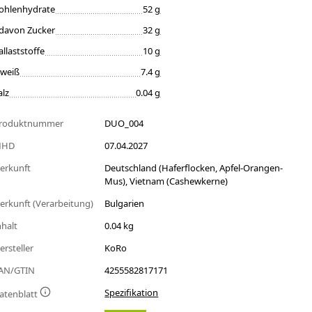
ohlenhydrate
52 g
davon Zucker
32 g
allaststoffe
10 g
iweiß
7.4 g
alz
0.04 g
roduktnummer
DUO_004
MHD
07.04.2027
erkunft
Deutschland (Haferflocken, Apfel-Orangen-
Mus), Vietnam (Cashewkerne)
erkunft (Verarbeitung)
Bulgarien
nhalt
0.04 kg
ersteller
KoRo
AN/GTIN
4255582817171
Spezifikation
atenblatt