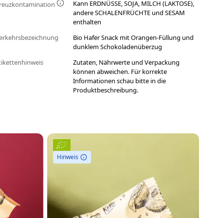
Kann ERDNÜSSE, SOJA, MILCH (LAKTOSE),
reuzkontamination
andere SCHALENFRÜCHTE und SESAM
enthalten
erkehrsbezeichnung
Bio Hafer Snack mit Orangen-Füllung und
dunklem Schokoladenüberzug
tikettenhinweis
Zutaten, Nährwerte und Verpackung
können abweichen. Für korrekte
Informationen schau bitte in die
Produktbeschreibung.
Hinweis
H