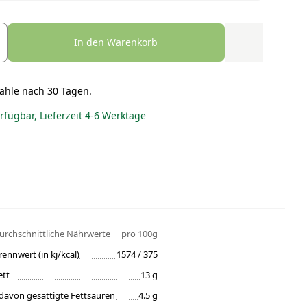
In den Warenkorb
ahle nach 30 Tagen.
erfügbar, Lieferzeit 4-6 Werktage
urchschnittliche Nährwerte
pro 100g
rennwert (in kj/kcal)
1574 / 375
ett
13 g
davon gesättigte Fettsäuren
4.5 g