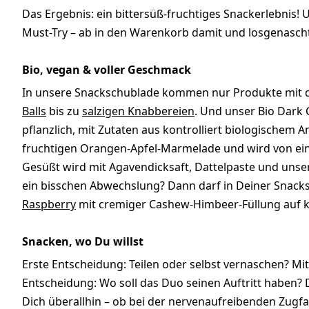
Das Ergebnis: ein bittersüß-fruchtiges Snackerlebnis! U
Must-Try – ab in den Warenkorb damit und losgenascht
Bio, vegan & voller Geschmack
In unsere Snackschublade kommen nur Produkte mit d
Balls
bis zu
salzigen Knabbereien
. Und unser Bio Dark
pflanzlich, mit Zutaten aus kontrolliert biologischem A
fruchtigen Orangen-Apfel-Marmelade und wird von ei
Gesüßt wird mit Agavendicksaft, Dattelpaste und unse
ein bisschen Abwechslung? Dann darf in Deiner Snac
Raspberry
mit cremiger Cashew-Himbeer-Füllung auf ke
Snacken, wo Du willst
Erste Entscheidung: Teilen oder selbst vernaschen? Mit
Entscheidung: Wo soll das Duo seinen Auftritt haben? 
Dich überallhin – ob bei der nervenaufreibenden Zugf