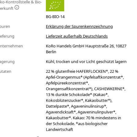
ko-Kontrollstelle & Bio-
erkunft
BG-BIO-14
puren
Erklärung der Spurenkennzeichnung
ieferung
Lieferzeit außerhalb Deutschlands
nternehmen
KoRo Handels GmbH Hauptstraße 26, 10827
Berlin
agerung
Kühl, trocken und vor Licht geschützt lagern
utaten
22 % glutenfreie HAFERFLOCKEN*, 22 %
Apfel-Orangenmus* (Apfelsaftkonzentrat*,
Apfelpüreekonzentrat*,
Orangensaftkonzentrat*), CASHEWKERNE*,
13 % dunkle Schokolade* (Kakao*,
Kokosblütenzucker*, Kakaobutter*),
Dattelpaste*, Agaveninulinsirup*,
Agavendicksaft*, Agaveninulinpulver*,
Kakaobutter*. Kakao: 70 % mindestens in
der Schokolade. *aus biologischer
Landwirtschaft