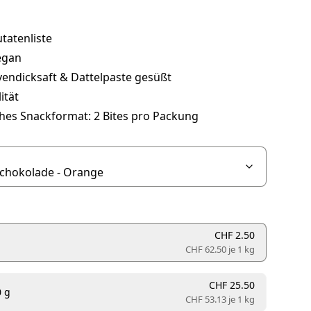
tatenliste
egan
vendicksaft & Dattelpaste gesüßt
ität
ches Snackformat: 2 Bites pro Packung
CHF 2.50
CHF 62.50 je
1 kg
CHF 25.50
0 g
CHF 53.13 je
1 kg