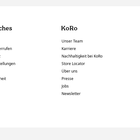
ches
KoRo
Unser Team
errufen
Karriere
z
Nachhaltigkeit bei KoRo
tellungen
Store Locator
Über uns
heit
Presse
Jobs
Newsletter