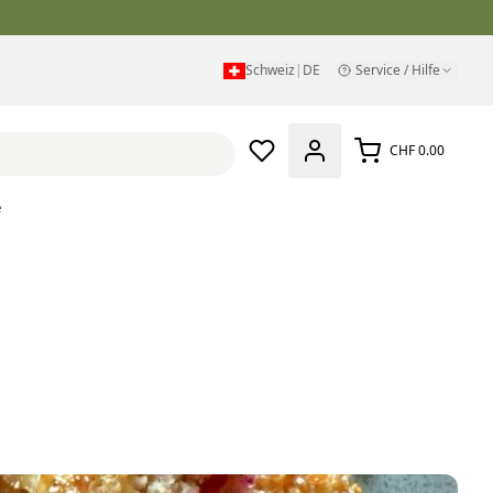
Schweiz
|
DE
Service / Hilfe
CHF 0.00
e