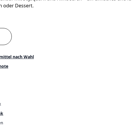
n oder Dessert.
ittel nach Wahl
hote
k
nk
en