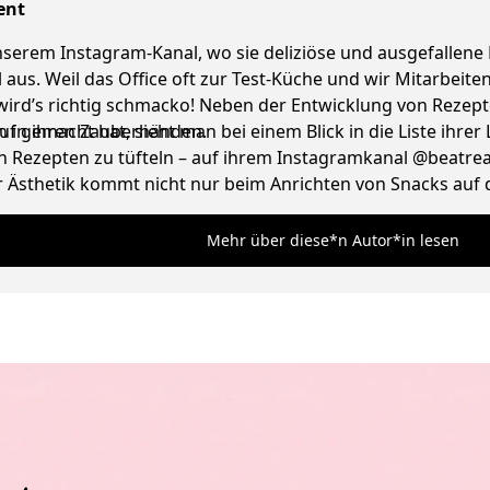
ent
 unserem Instagram-Kanal, wo sie deliziöse und ausgefallene
l aus. Weil das Office oft zur Test-Küche und wir Mitarbei
 wird’s richtig schmacko! Neben der Entwicklung von Reze
n in ihren Zauberhänden.
 gemacht hat, sieht man bei einem Blick in die Liste ihrer L
 Rezepten zu tüfteln – auf ihrem Instagramkanal @beatreaze
Ästhetik kommt nicht nur beim Anrichten von Snacks auf de
und liebt ausgefallene Vintage Lampen.
Mehr über diese*n Autor*in lesen