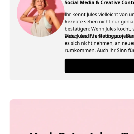
Social Media & Creative Cont
Ihr kennt Jules vielleicht von
Rezepte sehen nicht nur genia
bestätigen: Wenn Jules kocht,
Video- und Marketingprojekte
Dass Jules ihre Hobby zum Beruf
es sich nicht nehmen, an neuen
rumkommen. Auch ihr Sinn für 
Schwäche für Interior Design 