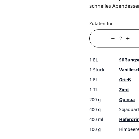
schnelles Abendesse
Zutaten für
1 EL
Süßungsm
1 Stück
Vanillesc
1 EL
Grieß
1 TL
Zimt
200 g
Quinoa
400 g
Sojaquar
400 ml
Haferdri
100 g
Himbeer