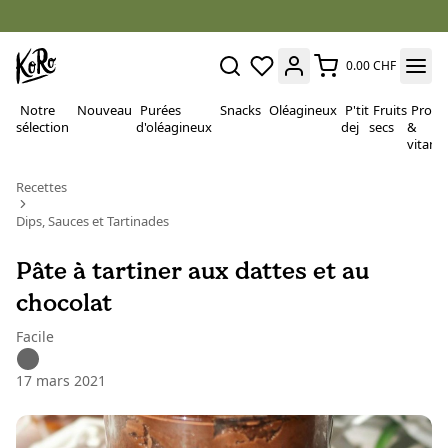
0.00 CHF
Notre
Nouveau
Purées
Snacks
Oléagineux
P'tit
Fruits
Proté
sélection
d'oléagineux
dej
secs
&
vitami
Recettes
Dips, Sauces et Tartinades
Pâte à tartiner aux dattes et au
chocolat
Facile
17 mars 2021