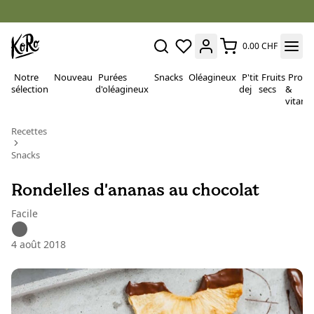
0.00 CHF
Notre
Nouveau
Purées
Snacks
Oléagineux
P'tit
Fruits
Proté
sélection
d'oléagineux
dej
secs
&
vitami
Recettes
Snacks
Rondelles d'ananas au chocolat
Facile
4 août 2018