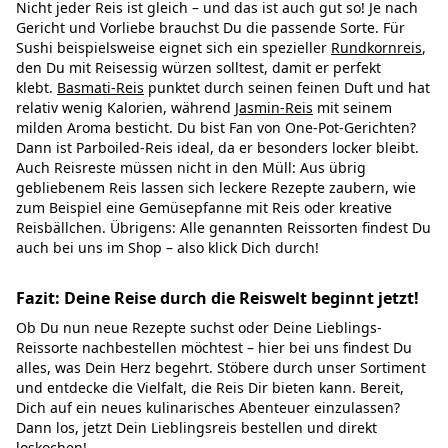
Nicht jeder Reis ist gleich – und das ist auch gut so! Je nach
Gericht und Vorliebe brauchst Du die passende Sorte. Für
Sushi beispielsweise eignet sich ein spezieller
Rundkornreis
,
den Du mit Reisessig würzen solltest, damit er perfekt
klebt.
Basmati-Reis
punktet durch seinen feinen Duft und hat
relativ wenig Kalorien, während
Jasmin-Reis
mit seinem
milden Aroma besticht. Du bist Fan von One-Pot-Gerichten?
Dann ist Parboiled-Reis ideal, da er besonders locker bleibt.
Auch Reisreste müssen nicht in den Müll: Aus übrig
gebliebenem Reis lassen sich leckere Rezepte zaubern, wie
zum Beispiel eine Gemüsepfanne mit Reis oder kreative
Reisbällchen. Übrigens: Alle genannten Reissorten findest Du
auch bei uns im Shop – also klick Dich durch!
Fazit: Deine Reise durch die Reiswelt beginnt jetzt!
Ob Du nun neue Rezepte suchst oder Deine Lieblings-
Reissorte nachbestellen möchtest – hier bei uns findest Du
alles, was Dein Herz begehrt. Stöbere durch unser Sortiment
und entdecke die Vielfalt, die Reis Dir bieten kann. Bereit,
Dich auf ein neues kulinarisches Abenteuer einzulassen?
Dann los, jetzt Dein Lieblingsreis bestellen und direkt
loskochen!