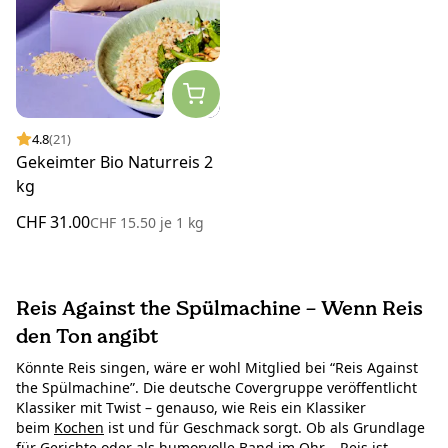
4.8
(21)
Gekeimter Bio Naturreis 2
kg
CHF 31.00
CHF 15.50
je
1 kg
Reis Against the Spülmachine – Wenn Reis
den Ton angibt
Könnte Reis singen, wäre er wohl Mitglied bei “Reis Against
the Spülmachine”. Die deutsche Covergruppe veröffentlicht
Klassiker mit Twist – genauso, wie Reis ein Klassiker
beim
Kochen
ist und für Geschmack sorgt. Ob als Grundlage
für Gerichte oder als humorvolle Band im Ohr – Reis ist