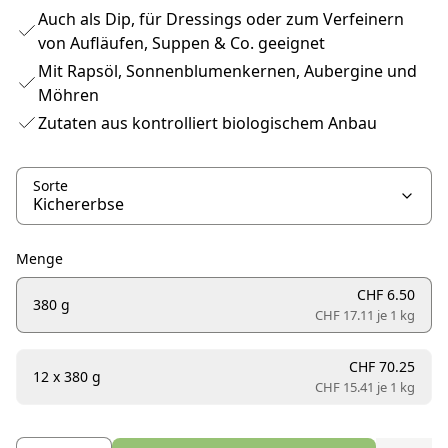
Auch als Dip, für Dressings oder zum Verfeinern
von Aufläufen, Suppen & Co. geeignet
Mit Rapsöl, Sonnenblumenkernen, Aubergine und
Möhren
Zutaten aus kontrolliert biologischem Anbau
Sorte
Menge
CHF 6.50
380 g
CHF 17.11 je
1 kg
CHF 70.25
12 x 380 g
CHF 15.41 je
1 kg