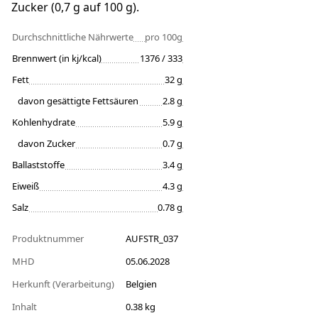
Zucker (0,7 g auf 100 g).
Durchschnittliche Nährwerte
pro 100g
Brennwert (in kj/kcal)
1376 / 333
Fett
32 g
davon gesättigte Fettsäuren
2.8 g
Kohlenhydrate
5.9 g
davon Zucker
0.7 g
Ballaststoffe
3.4 g
Eiweiß
4.3 g
Salz
0.78 g
Produktnummer
AUFSTR_037
MHD
05.06.2028
Herkunft (Verarbeitung)
Belgien
Inhalt
0.38 kg