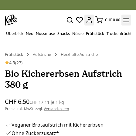
CHF 0.00
Überblick
Neu
Nussmuse
Snacks
Nüsse
Frühstück
Trockenfrüchte
Frühstück
Aufstriche
Herzhafte Aufstriche
4.9
(27)
Bio Kichererbsen Aufstrich
380 g
CHF 6.50
CHF 17.11
je
1 kg
Preise inkl. MwSt. zzgl.
Versandkosten
Veganer Brotaufstrich mit Kichererbsen
Ohne Zuckerzusatz*