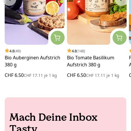
4.8
(49)
4.8
(148)
Bio Auberginen Aufstrich
Bio Tomate Basilikum
380 g
Aufstrich 380 g
CHF 6.50
CHF 6.50
CHF 17.11
je
1 kg
CHF 17.11
je
1 kg
Mach Deine Inbox
Tasty