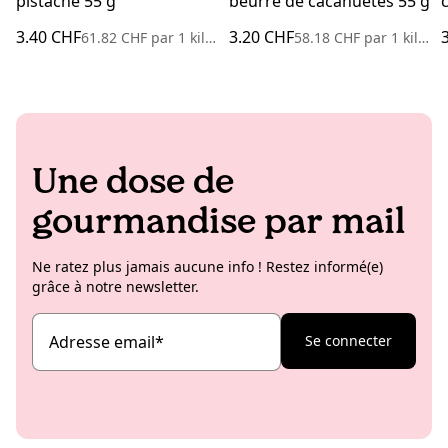
pistache 55 g
beurre de cacahuètes 55 g
3.40 CHF
3.20 CHF
61.82 CHF
par
1 kilogramme
58.18 CHF
par
1 kilogramme
Une dose de
gourmandise par mail
Ne ratez plus jamais aucune info ! Restez informé(e)
grâce à notre newsletter.
Adresse email
*
Se connecter