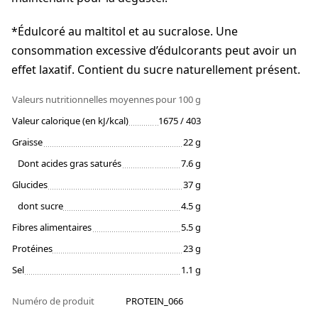
*Édulcoré au maltitol et au sucralose. Une
consommation excessive d’édulcorants peut avoir un
effet laxatif. Contient du sucre naturellement présent.
Valeurs nutritionnelles moyennes
pour 100 g
Valeur calorique (en kJ/kcal)
1675 / 403
Graisse
22 g
Dont acides gras saturés
7.6 g
Glucides
37 g
dont sucre
4.5 g
Fibres alimentaires
5.5 g
Protéines
23 g
Sel
1.1 g
Numéro de produit
PROTEIN_066