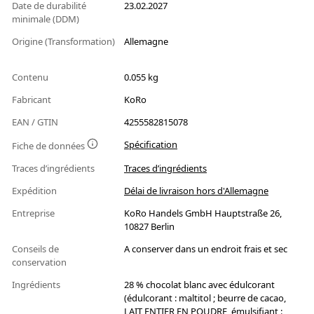
Date de durabilité
23.02.2027
minimale (DDM)
Origine (Transformation)
Allemagne
Contenu
0.055 kg
Fabricant
KoRo
EAN / GTIN
4255582815078
Spécification
Fiche de données
Traces d’ingrédients
Traces d’ingrédients
Expédition
Délai de livraison hors d'Allemagne
Entreprise
KoRo Handels GmbH Hauptstraße 26,
10827 Berlin
Conseils de
A conserver dans un endroit frais et sec
conservation
Ingrédients
28 % chocolat blanc avec édulcorant
(édulcorant : maltitol ; beurre de cacao,
LAIT ENTIER EN POUDRE, émulsifiant :