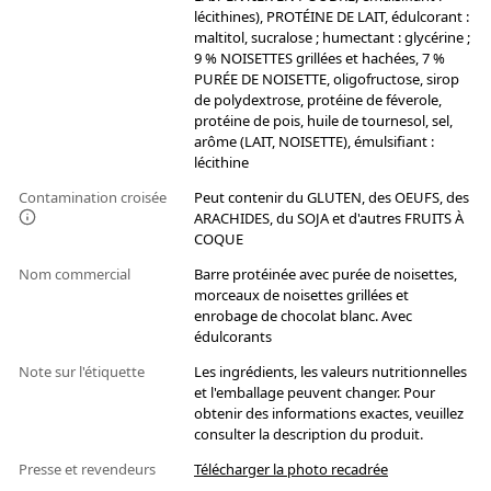
lécithines), PROTÉINE DE LAIT, édulcorant :
maltitol, sucralose ; humectant : glycérine ;
9 % NOISETTES grillées et hachées, 7 %
PURÉE DE NOISETTE, oligofructose, sirop
de polydextrose, protéine de féverole,
protéine de pois, huile de tournesol, sel,
arôme (LAIT, NOISETTE), émulsifiant :
lécithine
Contamination croisée
Peut contenir du GLUTEN, des OEUFS, des
ARACHIDES, du SOJA et d'autres FRUITS À
COQUE
Nom commercial
Barre protéinée avec purée de noisettes,
morceaux de noisettes grillées et
enrobage de chocolat blanc. Avec
édulcorants
Note sur l'étiquette
Les ingrédients, les valeurs nutritionnelles
et l'emballage peuvent changer. Pour
obtenir des informations exactes, veuillez
consulter la description du produit.
Presse et revendeurs
Télécharger la photo recadrée