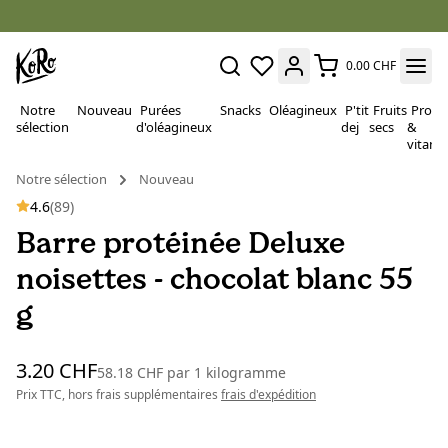
0.00 CHF
Notre
Nouveau
Purées
Snacks
Oléagineux
P'tit
Fruits
Proté
sélection
d'oléagineux
dej
secs
&
vitami
Notre sélection
Nouveau
4.6
(89)
Barre protéinée Deluxe
noisettes - chocolat blanc 55
g
3.20 CHF
58.18 CHF
par
1 kilogramme
Prix TTC, hors frais supplémentaires
frais d'expédition