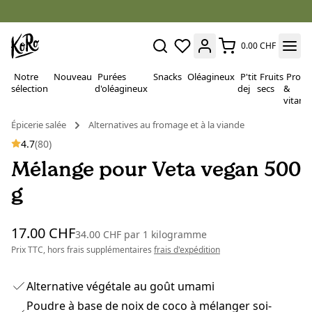
0.00 CHF
Notre
Nouveau
Purées
Snacks
Oléagineux
P'tit
Fruits
Proté
sélection
d'oléagineux
dej
secs
&
vitami
Épicerie salée
Alternatives au fromage et à la viande
4.7
(80)
Mélange pour Veta vegan 500
g
17.00 CHF
34.00 CHF
par
1 kilogramme
Prix TTC, hors frais supplémentaires
frais d'expédition
Alternative végétale au goût umami
Poudre à base de noix de coco à mélanger soi-