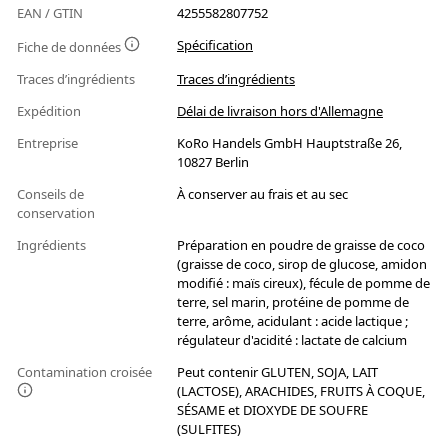
EAN / GTIN
4255582807752
Spécification
Fiche de données
Traces d’ingrédients
Traces d’ingrédients
Expédition
Délai de livraison hors d'Allemagne
Entreprise
KoRo Handels GmbH Hauptstraße 26,
10827 Berlin
Conseils de
À conserver au frais et au sec
conservation
Ingrédients
Préparation en poudre de graisse de coco
(graisse de coco, sirop de glucose, amidon
modifié : maïs cireux), fécule de pomme de
terre, sel marin, protéine de pomme de
terre, arôme, acidulant : acide lactique ;
régulateur d'acidité : lactate de calcium
Contamination croisée
Peut contenir GLUTEN, SOJA, LAIT
(LACTOSE), ARACHIDES, FRUITS À COQUE,
SÉSAME et DIOXYDE DE SOUFRE
(SULFITES)