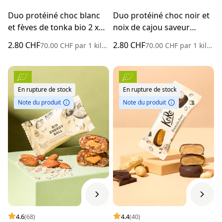
Duo protéiné choc blanc
Duo protéiné choc noir et
et fèves de tonka bio 2 x
noix de cajou saveur
20 g
caramel bio 2 x 20 g
2.80 CHF
2.80 CHF
70.00 CHF
par
1 kilogramme
70.00 CHF
par
1 kilogramme
En rupture de stock
En rupture de stock
Note du produit
Note du produit
4.6
(68)
4.4
(40)