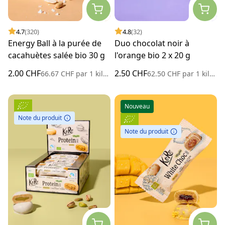
4.7
(320)
4.8
(32)
Energy Ball à la purée de
Duo chocolat noir à
cacahuètes salée bio 30 g
l'orange bio 2 x 20 g
2.00 CHF
2.50 CHF
66.67 CHF
par
1 kilogramme
62.50 CHF
par
1 kilogramme
Nouveau
Note du produit
Note du produit