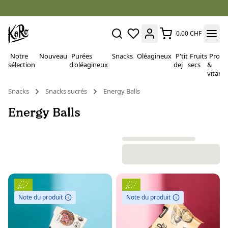
0.00 CHF
Notre
Nouveau
Purées
Snacks
Oléagineux
P'tit
Fruits
Proté
sélection
d'oléagineux
dej
secs
&
vitami
Snacks
Snacks sucrés
Energy Balls
Energy Balls
Note du produit
Note du produit