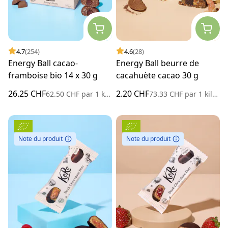
4.7
(254)
4.6
(28)
Energy Ball cacao-
Energy Ball beurre de
framboise bio 14 x 30 g
cacahuète cacao 30 g
26.25 CHF
2.20 CHF
62.50 CHF
par
1 kilogramme
73.33 CHF
par
1 kilogramme
Note du produit
Note du produit