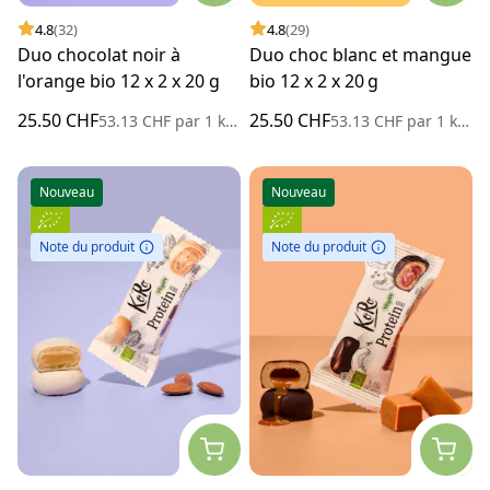
4.8
(32)
4.8
(29)
Duo chocolat noir à
Duo choc blanc et mangue
l'orange bio 12 x 2 x 20 g
bio 12 x 2 x 20 g
25.50 CHF
25.50 CHF
53.13 CHF
par
1 kilogramme
53.13 CHF
par
1 kilogramme
Nouveau
Nouveau
Note du produit
Note du produit