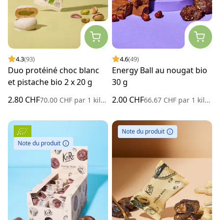
4.3
(93)
4.6
(49)
Duo protéiné choc blanc
Energy Ball au nougat bio
et pistache bio 2 x 20 g
30 g
2.80 CHF
2.00 CHF
70.00 CHF
par
1 kilogramme
66.67 CHF
par
1 kilogramme
Note du produit
Note du produit