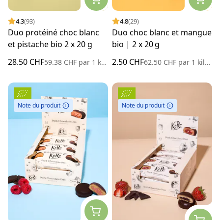
4.3
(93)
4.8
(29)
Duo protéiné choc blanc
Duo choc blanc et mangue
et pistache bio 2 x 20 g
bio | 2 x 20 g
28.50 CHF
2.50 CHF
59.38 CHF
par
1 kilogramme
62.50 CHF
par
1 kilogramme
Note du produit
Note du produit