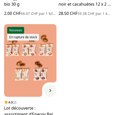
bio 30 g
noir et cacahuètes 12 x 2 x
20 g
2.00 CHF
28.50 CHF
66.67 CHF
par
1 kilogramme
59.38 CHF
par
1 kilogramme
Nouveau
En rupture de stock
4.0
(2)
Lot découverte :
assortiment d’Energy Balls