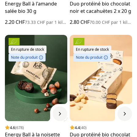
Energy Ball à l'amande
Duo protéiné bio chocolat
salée bio 30 g
noir et cacahuètes 2 x 20 g
2.20 CHF
2.80 CHF
73.33 CHF
par
1 kilogramme
70.00 CHF
par
1 kilogramme
En rupture de stock
En rupture de stock
Note du produit
Note du produit
4.6
(678)
4.4
(40)
Energy Ball à la noisette
Duo protéiné bio chocolat