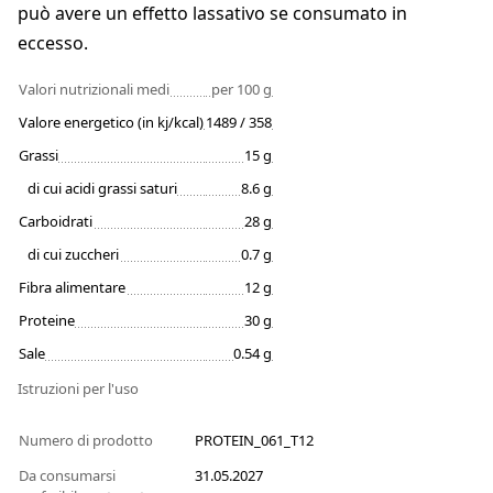
può avere un effetto lassativo se consumato in
eccesso.
Valori nutrizionali medi
per 100 g
Valore energetico (in kj/kcal)
1489 / 358
Grassi
15 g
di cui acidi grassi saturi
8.6 g
Carboidrati
28 g
di cui zuccheri
0.7 g
Fibra alimentare
12 g
Proteine
30 g
Sale
0.54 g
Istruzioni per l'uso
Numero di prodotto
PROTEIN_061_T12
Da consumarsi
31.05.2027