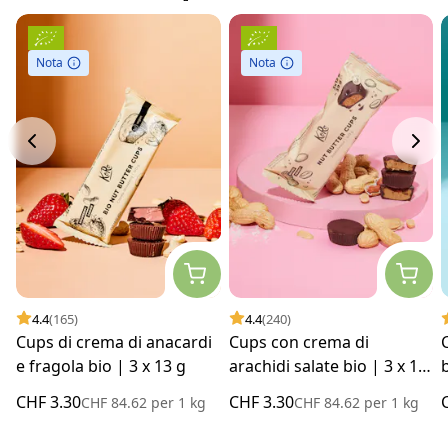
Nota
Nota
4.4
(165)
4.4
(240)
Cups di crema di anacardi
Cups con crema di
e fragola bio | 3 x 13 g
arachidi salate bio | 3 x 13
g
CHF 3.30
CHF 3.30
CHF 84.62
per
1 kg
CHF 84.62
per
1 kg