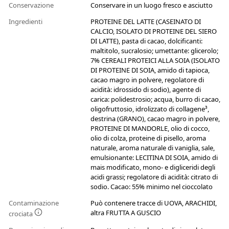
Conservazione
Conservare in un luogo fresco e asciutto
Ingredienti
PROTEINE DEL LATTE (CASEINATO DI
CALCIO, ISOLATO DI PROTEINE DEL SIERO
DI LATTE), pasta di cacao, dolcificanti:
maltitolo, sucralosio; umettante: glicerolo;
7% CEREALI PROTEICI ALLA SOIA (ISOLATO
DI PROTEINE DI SOIA, amido di tapioca,
cacao magro in polvere, regolatore di
acidità: idrossido di sodio), agente di
carica: polidestrosio; acqua, burro di cacao,
oligofruttosio, idrolizzato di collagene³,
destrina (GRANO), cacao magro in polvere,
PROTEINE DI MANDORLE, olio di cocco,
olio di colza, proteine di pisello, aroma
naturale, aroma naturale di vaniglia, sale,
emulsionante: LECITINA DI SOIA, amido di
mais modificato, mono- e digliceridi degli
acidi grassi; regolatore di acidità: citrato di
sodio. Cacao: 55% minimo nel cioccolato
Contaminazione
Può contenere tracce di UOVA, ARACHIDI,
altra FRUTTA A GUSCIO
crociata