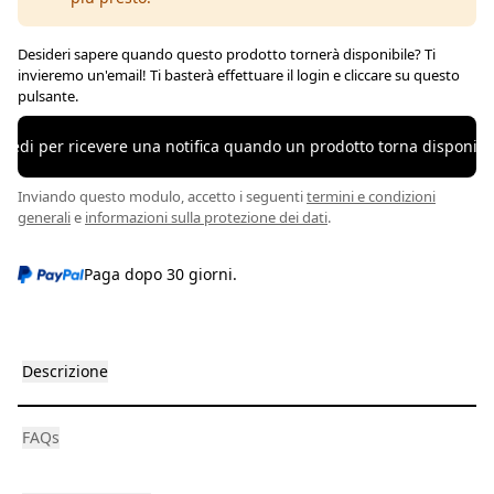
Desideri sapere quando questo prodotto tornerà disponibile? Ti
invieremo un'email! Ti basterà effettuare il login e cliccare su questo
pulsante.
ccedi per ricevere una notifica quando un prodotto torna disponibil
Inviando questo modulo, accetto i seguenti
termini e condizioni
generali
e
informazioni sulla protezione dei dati
.
Paga dopo 30 giorni.
Descrizione
FAQs