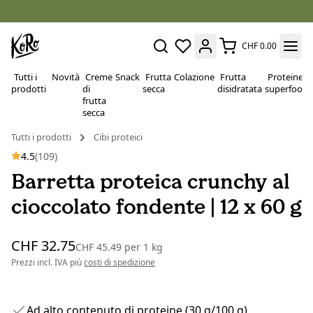
CHF 0.00
Tutti i
Novità
Creme
Snack
Frutta
Colazione
Frutta
Proteine e
prodotti
di
secca
disidratata
superfood
frutta
secca
Tutti i prodotti
Cibi proteici
4.5
(109)
Barretta proteica crunchy al
cioccolato fondente | 12 x 60 g
CHF 32.75
CHF 45.49
per
1 kg
Prezzi incl. IVA più
costi di spedizione
Ad alto contenuto di proteine (30 g/100 g)