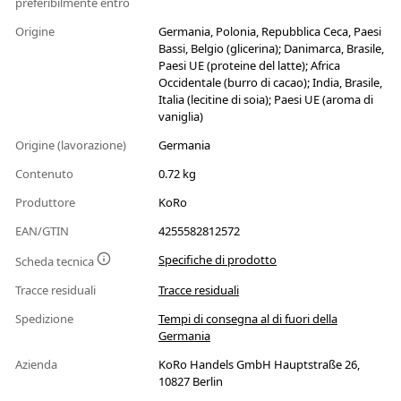
preferibilmente entro
Origine
Germania, Polonia, Repubblica Ceca, Paesi
Bassi, Belgio (glicerina); Danimarca, Brasile,
Paesi UE (proteine del latte); Africa
Occidentale (burro di cacao); India, Brasile,
Italia (lecitine di soia); Paesi UE (aroma di
vaniglia)
Origine (lavorazione)
Germania
Contenuto
0.72 kg
Produttore
KoRo
EAN/GTIN
4255582812572
Specifiche di prodotto
Scheda tecnica
Tracce residuali
Tracce residuali
Spedizione
Tempi di consegna al di fuori della
Germania
Azienda
KoRo Handels GmbH Hauptstraße 26,
10827 Berlin