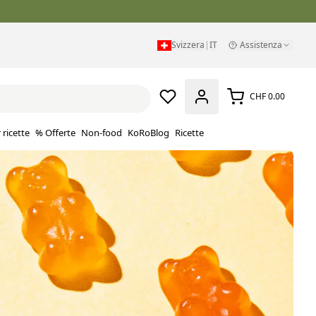
Svizzera
|
IT
Assistenza
CHF 0.00
 ricette
% Offerte
Non-food
KoRoBlog
Ricette