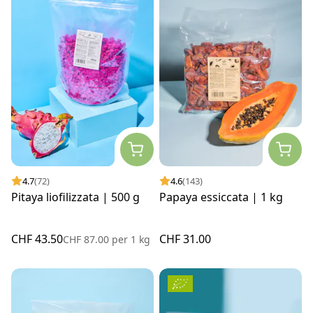
4.7
(72)
4.6
(143)
Pitaya liofilizzata | 500 g
Papaya essiccata | 1 kg
CHF 43.50
CHF 31.00
CHF 87.00
per
1 kg