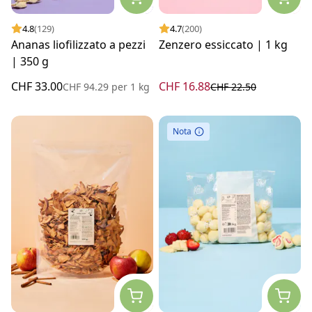
4.8
(129)
4.7
(200)
Ananas liofilizzato a pezzi
Zenzero essiccato | 1 kg
| 350 g
CHF 33.00
CHF 16.88
CHF 94.29
per
1 kg
CHF 22.50
Nota