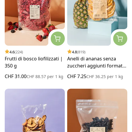
4.6
(224)
4.8
(819)
Frutti di bosco liofilizzati |
Anelli di ananas senza
350 g
zuccheri aggiunti formato
prova | 200 g
CHF 31.00
CHF 7.25
CHF 88.57
per
1 kg
CHF 36.25
per
1 kg