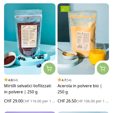
4.8
(64)
4.7
(54)
Mirtilli selvatici liofilizzati
Acerola in polvere bio |
in polvere | 250 g
250 g
CHF 29.00
CHF 26.50
CHF 116.00
per
1 kg
CHF 106.00
per
1 kg