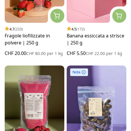
4.7
(233)
4.5
(172)
Fragole liofilizzate in
Banana essiccata a strisce
polvere | 250 g
| 250 g
CHF 20.00
CHF 5.50
CHF 80.00
per
1 kg
CHF 22.00
per
1 kg
Nota