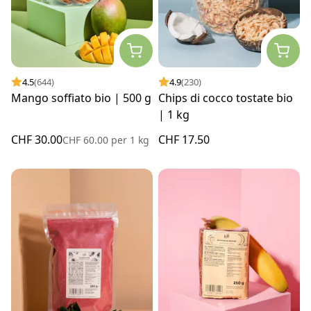
4.5
(644)
4.9
(230)
Mango soffiato bio | 500 g
Chips di cocco tostate bio
| 1 kg
CHF 30.00
CHF 17.50
CHF 60.00
per
1 kg