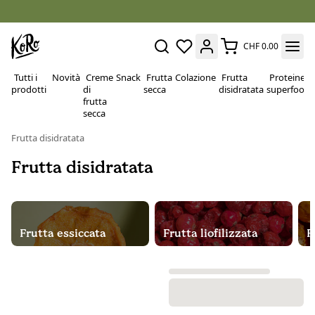
CHF 0.00
Tutti i
Novità
Creme
Snack
Frutta
Colazione
Frutta
Proteine e
prodotti
di
secca
disidratata
superfood
frutta
secca
Frutta disidratata
Frutta disidratata
Frutta essiccata
Frutta liofilizzata
F