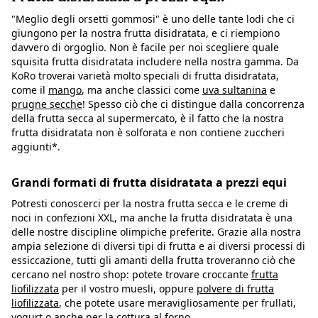
"Meglio degli orsetti gommosi" è uno delle tante lodi che ci
giungono per la nostra frutta disidratata, e ci riempiono
davvero di orgoglio. Non è facile per noi scegliere quale
squisita frutta disidratata includere nella nostra gamma. Da
KoRo troverai varietà molto speciali di frutta disidratata,
come il
mango
, ma anche classici come
uva sultanina
e
prugne secche
! Spesso ciò che ci distingue dalla concorrenza
della frutta secca al supermercato, è il fatto che la nostra
frutta disidratata non è solforata e non contiene zuccheri
aggiunti*.
Grandi formati di frutta disidratata a prezzi equi
Potresti conoscerci per la nostra frutta secca e le creme di
noci in confezioni XXL, ma anche la frutta disidratata è una
delle nostre discipline olimpiche preferite. Grazie alla nostra
ampia selezione di diversi tipi di frutta e ai diversi processi di
essiccazione, tutti gli amanti della frutta troveranno ciò che
cercano nel nostro shop: potete trovare croccante
frutta
liofilizzata
per il vostro muesli, oppure
polvere di frutta
liofilizzata
, che potete usare meravigliosamente per frullati,
yogurt o anche per la cottura al forno.