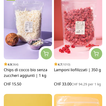
4.9
(364)
4.7
(1010)
Chips di cocco bio senza
Lamponi liofilizzati | 350 g
zuccheri aggiunti | 1 kg
CHF 15.50
CHF 33.00
CHF 94.29
per
1 kg