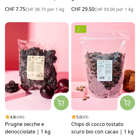
g
CHF 7.75
CHF 29.50
CHF 38.75
per
1 kg
CHF 59.00
per
1 kg
4.8
(446)
5.0
(89)
Prugne secche e
Chips di cocco tostato
denocciolate | 1 kg
scuro bio con cacao | 1 kg