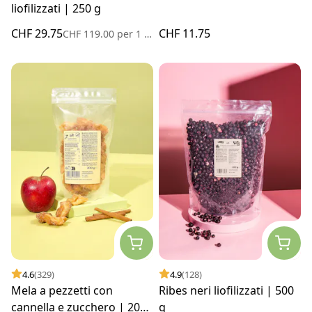
liofilizzati | 250 g
CHF 29.75
CHF 11.75
CHF 119.00
per
1 kg
4.6
(329)
4.9
(128)
Mela a pezzetti con
Ribes neri liofilizzati | 500
cannella e zucchero | 200
g