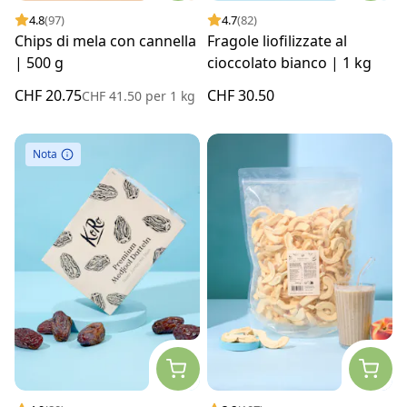
4.8
(97)
4.7
(82)
Chips di mela con cannella
Fragole liofilizzate al
| 500 g
cioccolato bianco | 1 kg
CHF 20.75
CHF 30.50
CHF 41.50
per
1 kg
Nota