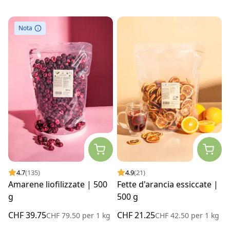
Nota
4.7
(135)
4.9
(21)
Amarene liofilizzate | 500
Fette d'arancia essiccate |
g
500 g
CHF 39.75
CHF 21.25
CHF 79.50
per
1 kg
CHF 42.50
per
1 kg