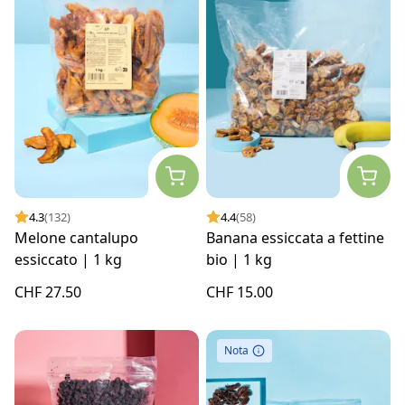
4.3
(132)
4.4
(58)
Melone cantalupo
Banana essiccata a fettine
essiccato | 1 kg
bio | 1 kg
CHF 27.50
CHF 15.00
Nota