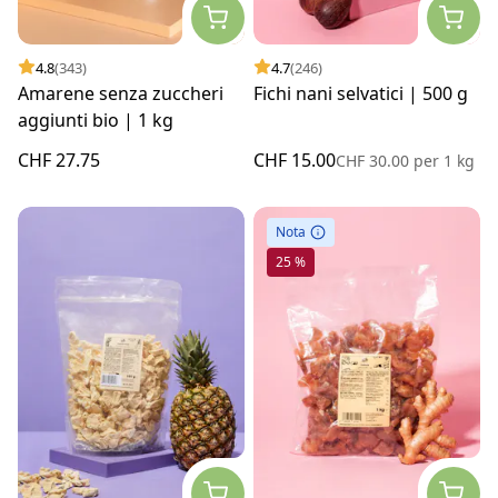
4.8
(343)
4.7
(246)
Amarene senza zuccheri
Fichi nani selvatici | 500 g
aggiunti bio | 1 kg
CHF 27.75
CHF 15.00
CHF 30.00
per
1 kg
Nota
25 %