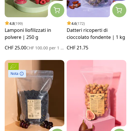
4.8
(199)
4.6
(172)
Lamponi liofilizzati in
Datteri ricoperti di
polvere | 250 g
cioccolato fondente | 1 kg
CHF 25.00
CHF 21.75
CHF 100.00
per
1 kg
Nota