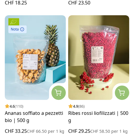
CHF 18.25
CHF 23.50
Nota
4.6
(110)
4.9
(86)
Ananas soffiato a pezzetti
Ribes rossi liofilizzati | 500
bio | 500 g
g
CHF 33.25
CHF 29.25
CHF 66.50
per
1 kg
CHF 58.50
per
1 kg