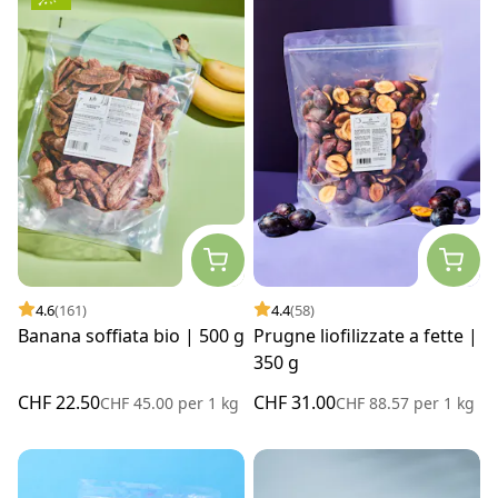
4.6
(161)
4.4
(58)
Banana soffiata bio | 500 g
Prugne liofilizzate a fette |
350 g
CHF 22.50
CHF 31.00
CHF 45.00
per
1 kg
CHF 88.57
per
1 kg