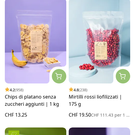
4.2
(958)
4.8
(238)
Chips di platano senza
Mirtilli rossi liofilizzati |
zuccheri aggiunti | 1 kg
175 g
CHF 13.25
CHF 19.50
CHF 111.43
per
1 kg