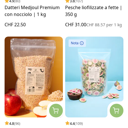
4.9
(80)
3.8
(107)
Datteri Medjoul Premium
Pesche liofilizzate a fette |
con nocciolo | 1 kg
350 g
CHF 22.50
CHF 31.00
CHF 88.57
per
1 kg
Nota
4.8
(96)
4.4
(109)