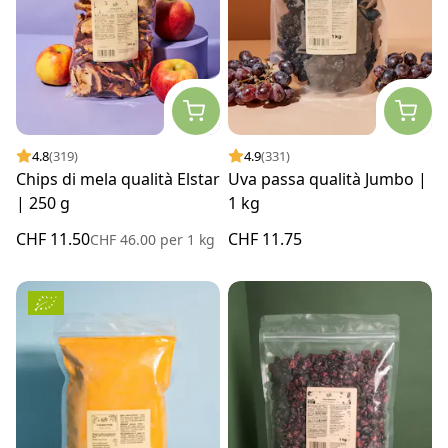
4.8
(319)
4.9
(331)
Chips di mela qualità Elstar
Uva passa qualità Jumbo |
| 250 g
1 kg
CHF 11.50
CHF 11.75
CHF 46.00
per
1 kg