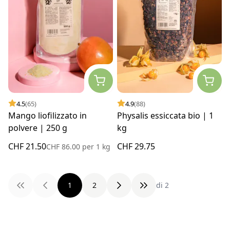
4.5
(65)
4.9
(88)
Mango liofilizzato in
Physalis essiccata bio | 1
polvere | 250 g
kg
CHF 21.50
CHF 29.75
CHF 86.00
per
1 kg
1
2
di 2