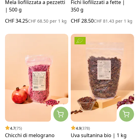
Mela liofilizzata a pezzetti
Fichi liofilizzati a fette |
| 500 g
350 g
CHF 34.25
CHF 28.50
CHF 68.50
per
1 kg
CHF 81.43
per
1 kg
4.7
(75)
4.9
(378)
Chicchi di melograno
Uva sultanina bio | 1 kg