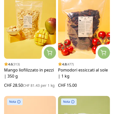
4.6
(313)
4.8
(477)
Mango liofilizzato in pezzi
Pomodori essiccati al sole
| 350 g
| 1 kg
CHF 28.50
CHF 15.00
CHF 81.43
per
1 kg
Nota
Nota