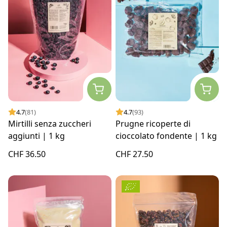
4.7
(81)
4.7
(93)
Mirtilli senza zuccheri
Prugne ricoperte di
aggiunti | 1 kg
cioccolato fondente | 1 kg
CHF 36.50
CHF 27.50