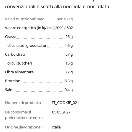
convenzionali biscotti alla nocciola e cioccolato.
Valori nutrizionali medi
per 100 g
Valore energetico (in kj/kcal)
2099 / 502
Grassi
26 g
di cui acidi grassi saturi
4.6 g
Carboidrati
57 g
di cui zuccheri
15 g
Fibra alimentare
3.2 g
Proteine
8.3 g
Sale
0.4 g
Numero di prodotto
IT_COOKIE_021
Da consumarsi
05.05.2027
preferibilmente entro
Origine (lavorazione)
Italia