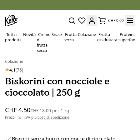
CHF 0.00
Tutti i
Novità
Creme
Snack
Frutta
Colazione
Frutta
Proteine e
prodotti
di
secca
disidratata
superfood
frutta
secca
Colazione
4.1
(75)
Biskorini con nocciole e
cioccolato | 250 g
CHF 4.50
CHF 18.00
per
1 kg
Prezzi incl. IVA più
costi di spedizione
Biscotti senza burro con gocce di cioccolato