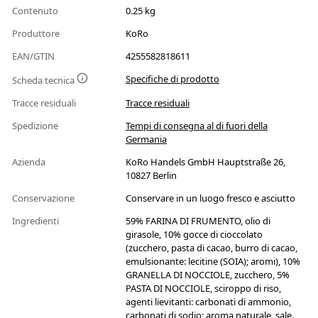
Contenuto
0.25 kg
Produttore
KoRo
EAN/GTIN
4255582818611
Specifiche di prodotto
Scheda tecnica
Tracce residuali
Tracce residuali
Spedizione
Tempi di consegna al di fuori della
Germania
Azienda
KoRo Handels GmbH Hauptstraße 26,
10827 Berlin
Conservazione
Conservare in un luogo fresco e asciutto
Ingredienti
59% FARINA DI FRUMENTO, olio di
girasole, 10% gocce di cioccolato
(zucchero, pasta di cacao, burro di cacao,
emulsionante: lecitine (SOIA); aromi), 10%
GRANELLA DI NOCCIOLE, zucchero, 5%
PASTA DI NOCCIOLE, sciroppo di riso,
agenti lievitanti: carbonati di ammonio,
carbonati di sodio; aroma naturale, sale.