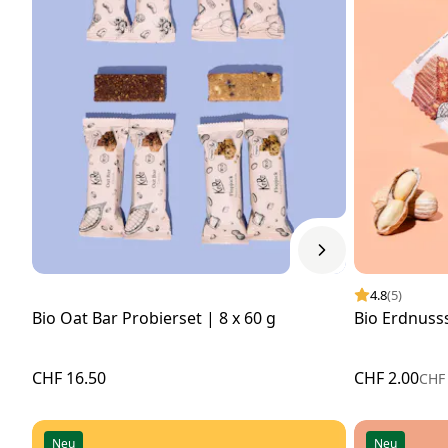
4.8
(5)
Bio Oat Bar Probierset | 8 x 60 g
Bio Erdnusss
CHF 16.50
CHF 2.00
CHF
Neu
Neu