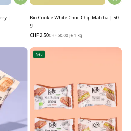
rry |
Bio Cookie White Choc Chip Matcha | 50
g
CHF 2.50
CHF 50.00
je
1 kg
Neu