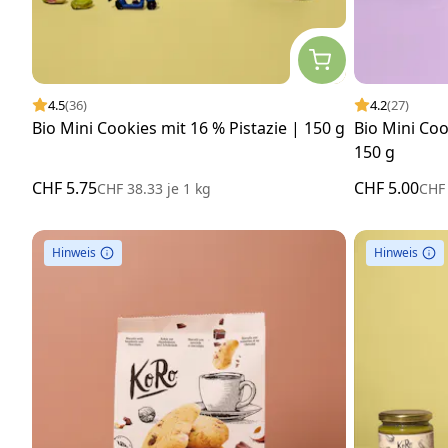
4.5
(36)
4.2
(27)
Bio Mini Cookies mit 16 % Pistazie | 150 g
Bio Mini Co
150 g
CHF 5.75
CHF 5.00
CHF 38.33
je
1 kg
CHF
Hinweis
Hinweis