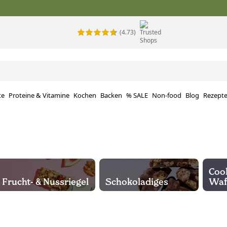
(4.73)
te
Proteine ​​& Vitamine
Kochen
Backen
% SALE
Non-food
Blog
Rezept
Cook
Frucht- & Nussriegel
Schokoladiges
Waf