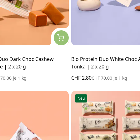
 Duo Dark Choc Cashew
Bio Protein Duo White Choc
e | 2 x 20 g
Tonka | 2 x 20 g
CHF 2.80
 70.00
je
1 kg
CHF 70.00
je
1 kg
Neu