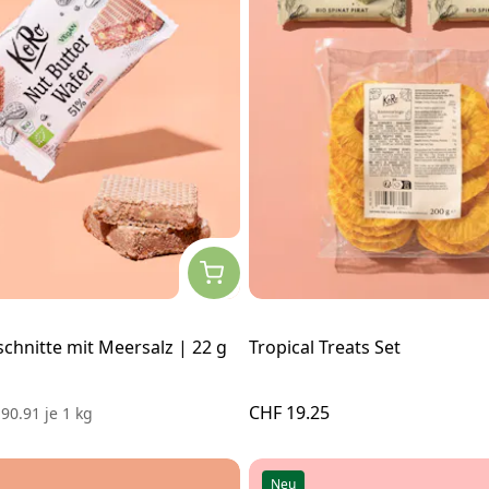
chnitte mit Meersalz | 22 g
Tropical Treats Set
CHF 19.25
 90.91
je
1 kg
Neu