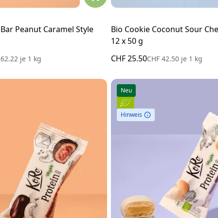
 Bar Peanut Caramel Style
Bio Cookie Coconut Sour Che
12 x 50 g
CHF 25.50
 62.22
je
1 kg
CHF 42.50
je
1 kg
Neu
Hinweis