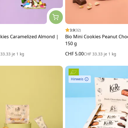
3.9
(32)
okies Caramelized Almond |
Bio Mini Cookies Peanut Choc
150 g
CHF 5.00
 33.33
je
1 kg
CHF 33.33
je
1 kg
Hinweis