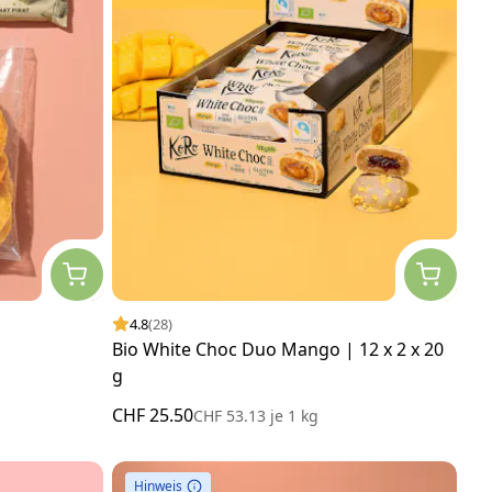
4.8
(28)
Bio White Choc Duo Mango | 12 x 2 x 20
g
CHF 25.50
CHF 53.13
je
1 kg
Hinweis