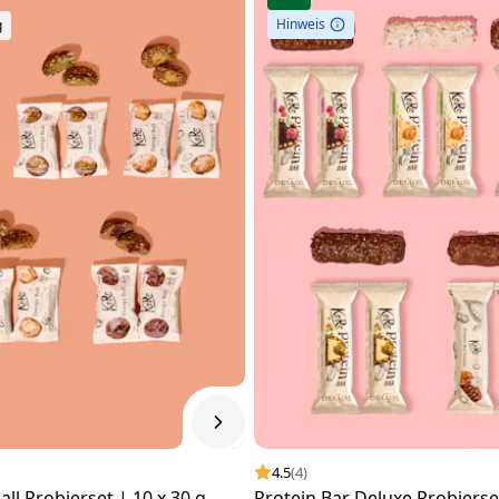
Hinweis
g
4.5
(4)
all Probierset | 10 x 30 g
Protein Bar Deluxe Probierset