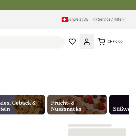
Schweiz
|
DE
Service / Hilfe
CHF 0.00
e
ies, Gebäck &
Frucht- &
feln
Nusssnacks
Süßwar