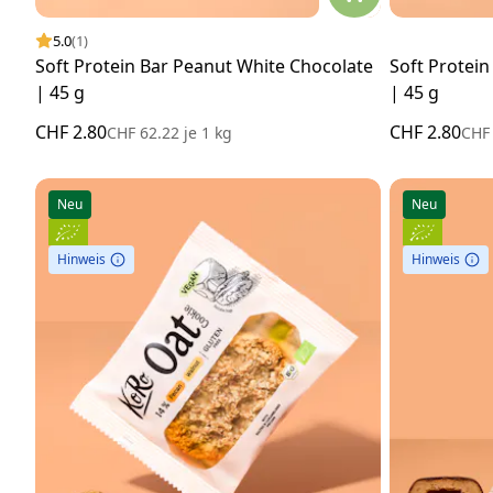
5.0
(1)
Soft Protein Bar Peanut White Chocolate
Soft Protein
| 45 g
| 45 g
CHF 2.80
CHF 2.80
CHF 62.22
je
1 kg
CHF
Neu
Neu
Hinweis
Hinweis