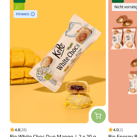
Nicht vorräti
Hinweis
4.8
(28)
4.0
(2)
Bio White Choc Duo Mango | 2 x 20 g
Bio Energy B