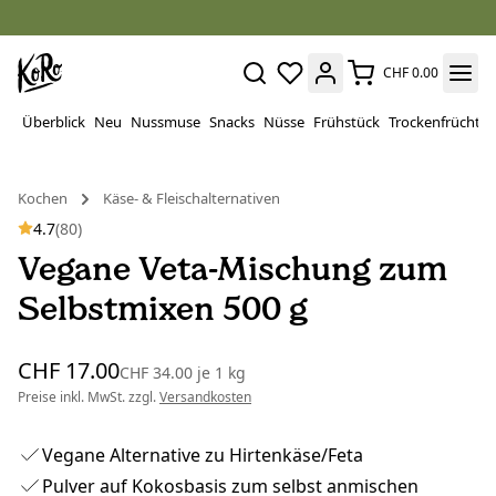
CHF 0.00
Überblick
Neu
Nussmuse
Snacks
Nüsse
Frühstück
Trockenfrüchte
Kochen
Käse- & Fleischalternativen
4.7
(80)
Vegane Veta-Mischung zum
Selbstmixen 500 g
CHF 17.00
CHF 34.00
je
1 kg
Preise inkl. MwSt. zzgl.
Versandkosten
Vegane Alternative zu Hirtenkäse/Feta
Pulver auf Kokosbasis zum selbst anmischen