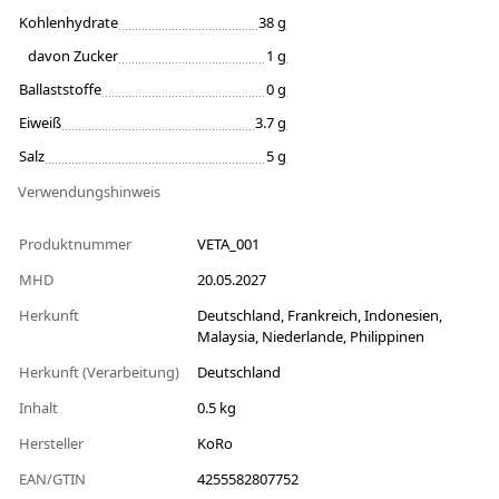
Kohlenhydrate
38 g
davon Zucker
1 g
Ballaststoffe
0 g
Eiweiß
3.7 g
Salz
5 g
Verwendungshinweis
Produktnummer
VETA_001
MHD
20.05.2027
Herkunft
Deutschland, Frankreich, Indonesien,
Malaysia, Niederlande, Philippinen
Herkunft (Verarbeitung)
Deutschland
Inhalt
0.5 kg
Hersteller
KoRo
EAN/GTIN
4255582807752