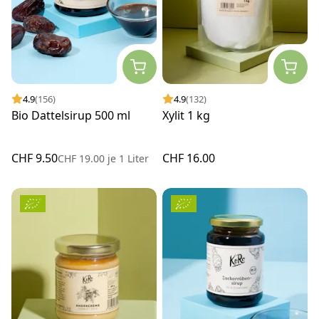
4.9
(156)
4.9
(132)
Bio Dattelsirup 500 ml
Xylit 1 kg
CHF 9.50
CHF 16.00
CHF 19.00
je
1 Liter