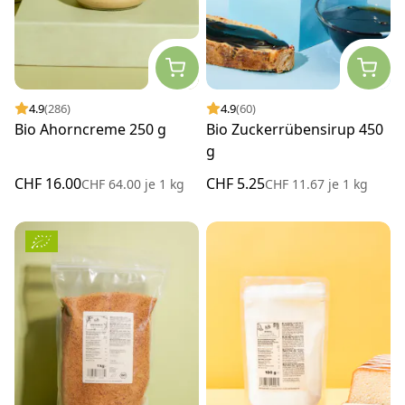
4.9
(286)
4.9
(60)
Bio Ahorncreme 250 g
Bio Zuckerrübensirup 450
g
CHF 16.00
CHF 5.25
CHF 64.00
je
1 kg
CHF 11.67
je
1 kg