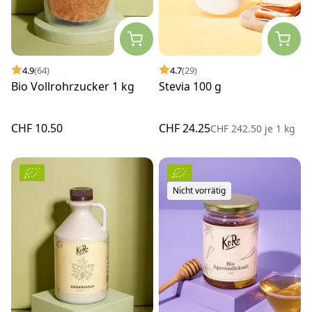
4.9
(64)
4.7
(29)
Bio Vollrohrzucker 1 kg
Stevia 100 g
CHF 10.50
CHF 24.25
CHF 242.50
je
1 kg
Nicht vorrätig