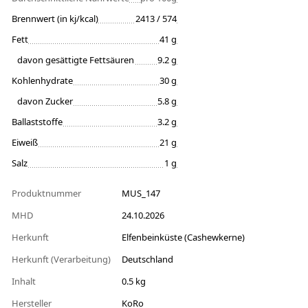
Brennwert (in kj/kcal)
2413 / 574
Fett
41 g
davon gesättigte Fettsäuren
9.2 g
Kohlenhydrate
30 g
davon Zucker
5.8 g
Ballaststoffe
3.2 g
Eiweiß
21 g
Salz
1 g
Produktnummer
MUS_147
MHD
24.10.2026
Herkunft
Elfenbeinküste (Cashewkerne)
Herkunft (Verarbeitung)
Deutschland
Inhalt
0.5 kg
Hersteller
KoRo