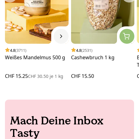
4.8
(3711)
4.8
(2531)
Weißes Mandelmus 500 g
Cashewbruch 1 kg
CHF 15.25
CHF 15.50
CHF 30.50
je
1 kg
Mach Deine Inbox
Tasty