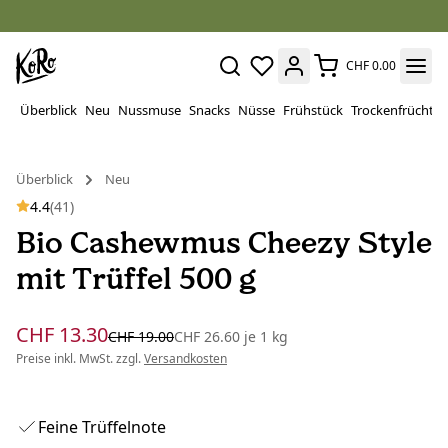
CHF 0.00
Überblick
Neu
Nussmuse
Snacks
Nüsse
Frühstück
Trockenfrüchte
Überblick
Neu
4.4
(41)
Bio Cashewmus Cheezy Style
mit Trüffel 500 g
CHF 13.30
CHF 19.00
CHF 26.60
je
1 kg
Preise inkl. MwSt. zzgl.
Versandkosten
Feine Trüffelnote