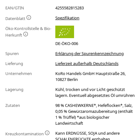
EAN/GTIN
4255582815283
Spezifikation
Datenblatt
Öko-Kontrollstelle & Bio-
Herkunft
DE-ÖKO-006
Spuren
Erklärung der Spurenkennzeichnung
Lieferung
Lieferzeit außerhalb Deutschlands
Unternehmen
KoRo Handels GmbH Hauptstraße 26,
10827 Berlin
Lagerung
Kühl, trocken und vor Licht geschützt
lagern. Eventuell abgesetztes Öl umrühren
Zutaten
98 % CASHEWKERNE*, Hefeflocken*, Salz,
0,05 % Gewürzaromazubereitung (enthält
1 % Trüffel) *aus biologischer
Landwirtschaft
Kann ERDNÜSSE, SOJA und andere
Kreuzkontamination
SCHALENFRÜCHTE enthalten