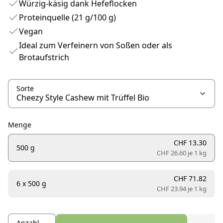
Würzig-käsig dank Hefeflocken
Proteinquelle (21 g/100 g)
Vegan
Ideal zum Verfeinern von Soßen oder als
Brotaufstrich
Sorte
Menge
CHF 13.30
500 g
CHF 26.60 je
1 kg
CHF 71.82
6 x 500 g
CHF 23.94 je
1 kg
Anzahl