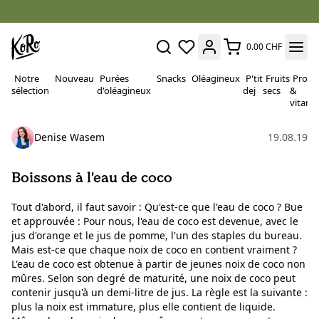
0.00 CHF
Notre
Nouveau
Purées
Snacks
Oléagineux
P'tit
Fruits
Proté
sélection
d'oléagineux
dej
secs
&
vitami
Denise Wasem
19.08.19
Boissons à l'eau de coco
Tout d'abord, il faut savoir : Qu'est-ce que l'eau de coco ? Bue
et approuvée : Pour nous, l'eau de coco est devenue, avec le
jus d'orange et le jus de pomme, l'un des staples du bureau.
Mais est-ce que chaque noix de coco en contient vraiment ?
L'eau de coco est obtenue à partir de jeunes noix de coco non
mûres. Selon son degré de maturité, une noix de coco peut
contenir jusqu'à un demi-litre de jus. La règle est la suivante :
plus la noix est immature, plus elle contient de liquide.