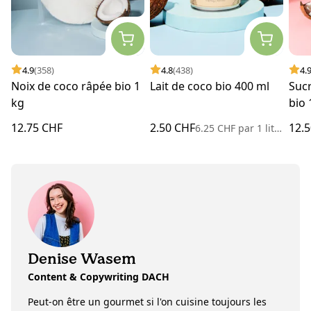
4.9
(358)
4.8
(438)
4.
Noix de coco râpée bio 1
Lait de coco bio 400 ml
Sucr
kg
bio 
12.75 CHF
2.50 CHF
12.
6.25 CHF
par
1 litre
Denise Wasem
Content & Copywriting DACH
Peut-on être un gourmet si l'on cuisine toujours les