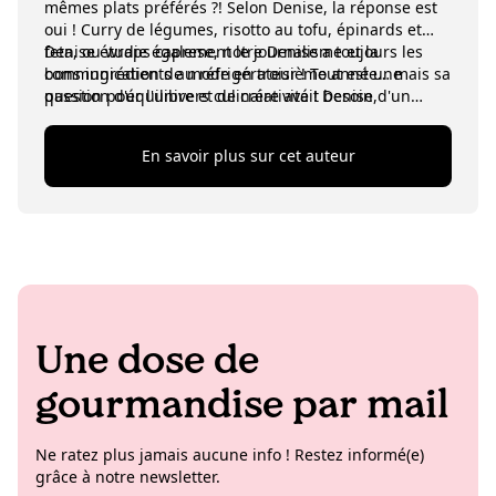
mêmes plats préférés ?! Selon Denise, la réponse est
oui ! Curry de légumes, risotto au tofu, épinards et
feta, ou wraps caprese, notre Denise a toujours les
Denise étudie également le journalisme et la
bons ingrédients au réfrigérateur ! Tout est une
communication de mode en troisième année… mais sa
question d'équilibre et de créativité ! Denise,
passion pour l'univers culinaire avait besoin d'un
étudiante salariée au sein de l'équipe Contenu, est
débouché en parallèle de ses études ! Elle a donc été
toujours curieuse et adore approfondir ses
accueillie à bras ouverts par l'équipe de KoRo ! Pour
En savoir plus sur cet auteur
connaissances culinaires en parcourant la gamme
trouver l'inspiration, elle aime écrire dans son carnet,
inépuisable de produits KoRo ! Elle écrit des articles
flâner dans les boutiques, siroter un café, se plonger
amusants et instructifs sur les produits et adore
dans les livres, faire du crochet ou flâner dans les
dénicher les sujets les plus intéressants à publier sur
friperies berlinoises.
le blog !
Une dose de
gourmandise par mail
Ne ratez plus jamais aucune info ! Restez informé(e)
grâce à notre newsletter.