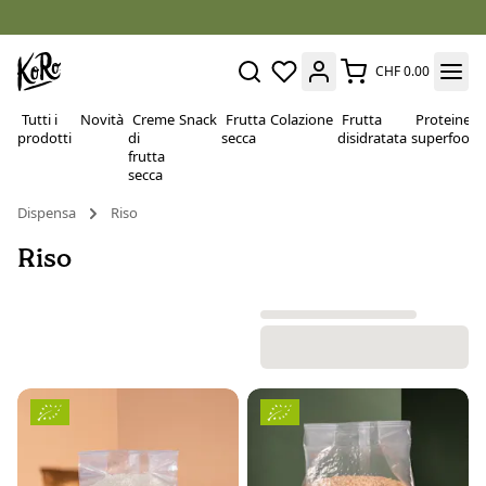
CHF 0.00
Tutti i
Novità
Creme
Snack
Frutta
Colazione
Frutta
Proteine e
prodotti
di
secca
disidratata
superfood
frutta
secca
Dispensa
Riso
Riso