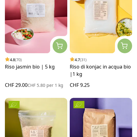
4.8
(70)
4.7
(31)
Riso jasmin bio | 5 kg
Riso di konjac in acqua bio
|1 kg
CHF 29.00
CHF 9.25
CHF 5.80
per
1 kg