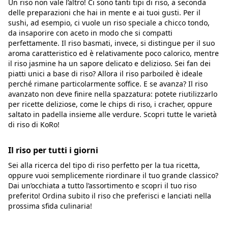
Un riso non vale l’altro! Ci sono tanti tipi di riso, a seconda
delle preparazioni che hai in mente e ai tuoi gusti. Per il
sushi, ad esempio, ci vuole un riso speciale a chicco tondo,
da insaporire con aceto in modo che si compatti
perfettamente. Il riso basmati, invece, si distingue per il suo
aroma caratteristico ed è relativamente poco calorico, mentre
il riso jasmine ha un sapore delicato e delizioso. Sei fan dei
piatti unici a base di riso? Allora il riso parboiled è ideale
perché rimane particolarmente soffice. E se avanza? Il riso
avanzato non deve finire nella spazzatura: potete riutilizzarlo
per ricette deliziose, come le chips di riso, i cracher, oppure
saltato in padella insieme alle verdure. Scopri tutte le varietà
di riso di KoRo!
Il riso per tutti i giorni
Sei alla ricerca del tipo di riso perfetto per la tua ricetta,
oppure vuoi semplicemente riordinare il tuo grande classico?
Dai un’occhiata a tutto l’assortimento e scopri il tuo riso
preferito! Ordina subito il riso che preferisci e lanciati nella
prossima sfida culinaria!