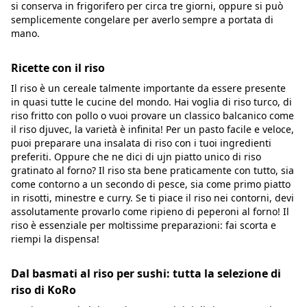
si conserva in frigorifero per circa tre giorni, oppure si può
semplicemente congelare per averlo sempre a portata di
mano.
Ricette con il riso
Il riso è un cereale talmente importante da essere presente
in quasi tutte le cucine del mondo. Hai voglia di riso turco, di
riso fritto con pollo o vuoi provare un classico balcanico come
il riso djuvec, la varietà è infinita! Per un pasto facile e veloce,
puoi preparare una insalata di riso con i tuoi ingredienti
preferiti. Oppure che ne dici di ujn piatto unico di riso
gratinato al forno? Il riso sta bene praticamente con tutto, sia
come contorno a un secondo di pesce, sia come primo piatto
in risotti, minestre e curry. Se ti piace il riso nei contorni, devi
assolutamente provarlo come ripieno di peperoni al forno! Il
riso è essenziale per moltissime preparazioni: fai scorta e
riempi la dispensa!
Dal basmati al riso per sushi: tutta la selezione di
riso di KoRo