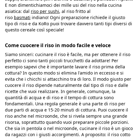
E non dimentichiamoci dei mille usi del riso nella cucina
asiatica: dal
riso per sushi
, al riso fritto al
riso
basmati
indiano! Ogni preparazione richiede il giusto
tipo di riso e da KoRo puoi trovare davvero tanti tipi diversi di
questo cereale così speciale!
Come cuocere il riso in modo facile e veloce
Siamo sinceri: cucinare il riso è facile, ma per ottenere il riso
perfetto ci sono tanti piccoli trucchetti da adottare! Per
esempio sapevi che è importante lavare il riso prima della
cottura? In questo modo si elimina l'amido in eccesso e si
evita che i chicchi si attacchino tra di loro. Il modo giusto per
cuocere il riso dipende naturalmente dal tipo di riso e dalle
ricette che vuoi realizzare. In generale, comunque, la
quantità di acqua e di riso e il tempo di cottura sono
fondamentali. Una regola generale è una parte di riso per
due parti di acqua e 15-20 minuti di cottura. Puoi cuocere il
riso anche nel microonde, che si rivela sempre una grande
risorsa, soprattutto quando vuoi preparare piccole porzioni.
Che sia in pentola o nel microonde, cucinare il riso è un gioco
da ragazzi con i giusti accorgimenti. A proposito: il riso cotto