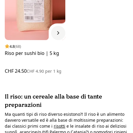
4.8
(68)
Riso per sushi bio | 5 kg
CHF 24.50
CHF 4.90
per
1 kg
Il riso: un cereale alla base di tante
preparazioni
Ma quanti tipi di riso diverso esistono?! Il riso è un alimento
davvero versatile ed è alla base di moltissime preparazioni:
dai classici primi come i
risotti
e le insalate di riso ai deliziosi
supplì, arancine/o (tifi Palermo o Catania?) o pomodori ripieni.