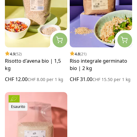
4.9
(52)
4.8
(21)
Risotto d'avena bio | 1,5
Riso integrale germinato
kg
bio | 2 kg
CHF 12.00
CHF 31.00
CHF 8.00
per
1 kg
CHF 15.50
per
1 kg
Esaurito