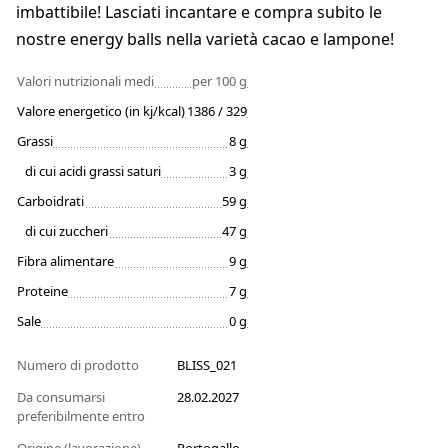
imbattibile! Lasciati incantare e compra subito le
nostre energy balls nella varietà cacao e lampone!
Valori nutrizionali medi
per 100 g
Valore energetico (in kj/kcal)
1386 / 329
Grassi
8 g
di cui acidi grassi saturi
3 g
Carboidrati
59 g
di cui zuccheri
47 g
Fibra alimentare
9 g
Proteine
7 g
Sale
0 g
Numero di prodotto
BLISS_021
Da consumarsi
28.02.2027
preferibilmente entro