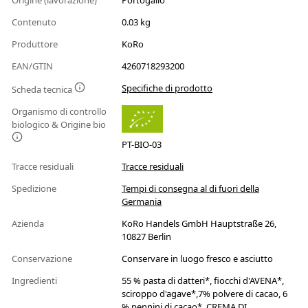
Origine (lavorazione)
Portogallo
Contenuto
0.03 kg
Produttore
KoRo
EAN/GTIN
4260718293200
Specifiche di prodotto
Scheda tecnica
Organismo di controllo
biologico & Origine bio
PT-BIO-03
Tracce residuali
Tracce residuali
Spedizione
Tempi di consegna al di fuori della
Germania
Azienda
KoRo Handels GmbH Hauptstraße 26,
10827 Berlin
Conservazione
Conservare in luogo fresco e asciutto
Ingredienti
55 % pasta di datteri*, fiocchi d'AVENA*,
sciroppo d'agave*,7% polvere di cacao, 6
% pennini di cacao*, CREMA DI