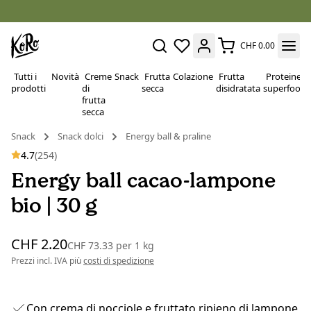
CHF 0.00
Tutti i
Novità
Creme
Snack
Frutta
Colazione
Frutta
Proteine e
prodotti
di
secca
disidratata
superfood
frutta
secca
Snack
Snack dolci
Energy ball & praline
4.7
(254)
Energy ball cacao-lampone
bio | 30 g
CHF 2.20
CHF 73.33
per
1 kg
Prezzi incl. IVA più
costi di spedizione
Con crema di nocciole e fruttato ripieno di lampone