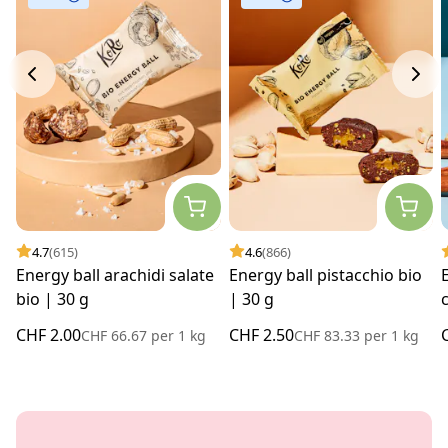
4.7
(615)
4.6
(866)
Energy ball arachidi salate
Energy ball pistacchio bio
bio | 30 g
| 30 g
CHF 2.00
CHF 2.50
CHF 66.67
per
1 kg
CHF 83.33
per
1 kg