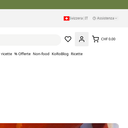
Svizzera
|
IT
Assistenza
CHF 0.00
 ricette
% Offerte
Non-food
KoRoBlog
Ricette