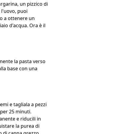
rgarina, un pizzico di
 l'uovo, puoi
no a ottenere un
aio d'acqua. Ora è il
rmente la pasta verso
 alla base con una
emi e tagliala a pezzi
per 25 minuti.
nente e riducili in
stare la purea di
ro di canna grezzo,