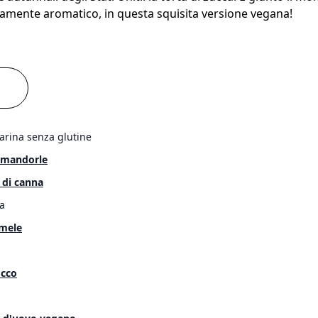
samente aromatico, in questa squisita versione vegana!
farina senza glutine
i mandorle
 di canna
a
 mele
occo