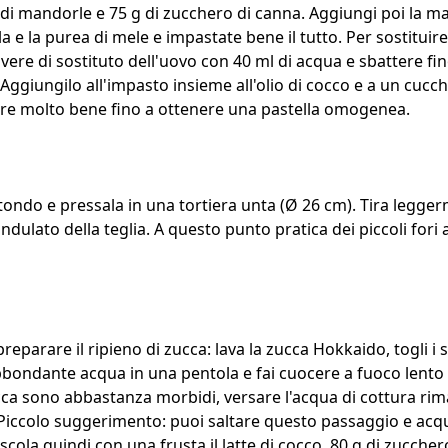
a di mandorle e 75 g di zucchero di canna. Aggiungi poi la ma
la e la purea di mele e impastate bene il tutto. Per sostituire
vere di sostituto dell'uovo con 40 ml di acqua e sbattere fi
iungilo all'impasto insieme all'olio di cocco e a un cucchi
e molto bene fino a ottenere una pastella omogenea.
 tondo e pressala in una tortiera unta (Ø 26 cm). Tira legge
ondulato della teglia. A questo punto pratica dei piccoli fori
eparare il ripieno di zucca: lava la zucca Hokkaido, togli i s
bbondante acqua in una pentola e fai cuocere a fuoco lento 
ca sono abbastanza morbidi, versare l'acqua di cottura rima
iccolo suggerimento: puoi saltare questo passaggio e acqui
scola quindi con una frusta il latte di cocco, 80 g di zucche