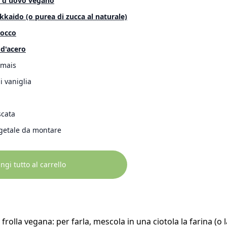
o d'uovo vegano
kaido (o purea di zucca al naturale)
cocco
 d'acero
 mais
i vaniglia
cata
getale da montare
gi tutto al carrello
frolla vegana: per farla, mescola in una ciotola la farina (o 