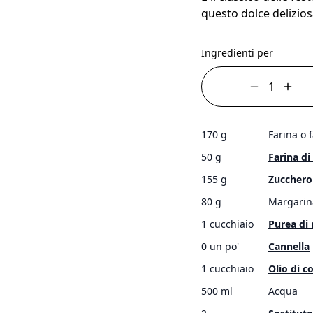
questo dolce delizio
Ingredienti per
170 g
Farina o 
50 g
Farina d
155 g
Zucchero
80 g
Margarin
1 cucchiaio
Purea di
0 un po'
Cannella
1 cucchiaio
Olio di c
500 ml
Acqua