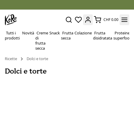
CHF 0.00
Tutti i
Novità
Creme
Snack
Frutta
Colazione
Frutta
Proteine e
prodotti
di
secca
disidratata
superfood
frutta
secca
Ricette
Dolci e torte
Dolci e torte