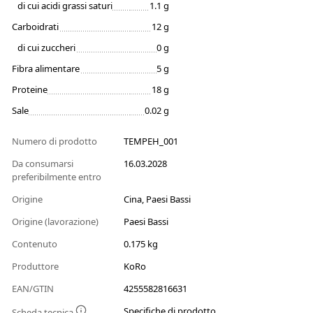
di cui acidi grassi saturi
1.1 g
Carboidrati
12 g
di cui zuccheri
0 g
Fibra alimentare
5 g
Proteine
18 g
Sale
0.02 g
Numero di prodotto
TEMPEH_001
Da consumarsi
16.03.2028
preferibilmente entro
Origine
Cina, Paesi Bassi
Origine (lavorazione)
Paesi Bassi
Contenuto
0.175 kg
Produttore
KoRo
EAN/GTIN
4255582816631
Specifiche di prodotto
Scheda tecnica