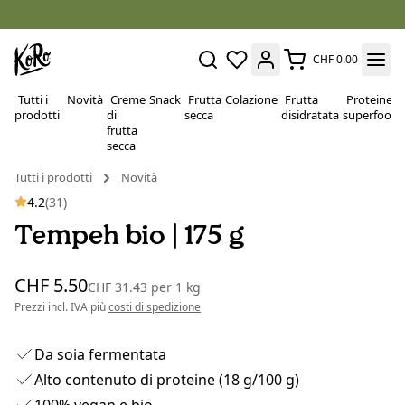
CHF 0.00
Tutti i
Novità
Creme
Snack
Frutta
Colazione
Frutta
Proteine e
prodotti
di
secca
disidratata
superfood
frutta
secca
Tutti i prodotti
Novità
4.2
(31)
Tempeh bio | 175 g
CHF 5.50
CHF 31.43
per
1 kg
Prezzi incl. IVA più
costi di spedizione
Da soia fermentata
Alto contenuto di proteine (18 g/100 g)