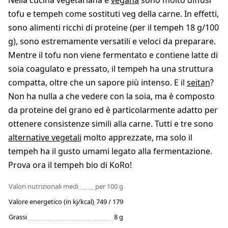
Nella cucina vegetariana e
vegana
sono molto diffusi
tofu e tempeh come sostituti veg della carne. In effetti,
sono alimenti ricchi di proteine (per il tempeh 18 g/100
g), sono estremamente versatili e veloci da preparare.
Mentre il tofu non viene fermentato e contiene latte di
soia coagulato e pressato, il tempeh ha una struttura
compatta, oltre che un sapore più intenso. E il
seitan
?
Non ha nulla a che vedere con la soia, ma è composto
da proteine del grano ed è particolarmente adatto per
ottenere consistenze simili alla carne. Tutti e tre sono
alternative vegetali
molto apprezzate, ma solo il
tempeh ha il gusto umami legato alla fermentazione.
Prova ora il tempeh bio di KoRo!
Valori nutrizionali medi
per 100 g
Valore energetico (in kj/kcal)
749 / 179
Grassi
8 g