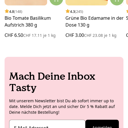
4.8
(148)
4.3
(245)
Bio Tomate Basilikum
Grüne Bio Edamame in der
Aufstrich 380 g
Dose 130 g
CHF 6.50
CHF 3.00
CHF 17.11
je
1 kg
CHF 23.08
je
1 kg
Mach Deine Inbox
Tasty
Mit unserem Newsletter bist Du ab sofort immer up to
date. Melde Dich jetzt an und sicher Dir 5 % Rabatt auf
Deine nächste Bestellung!
E-Mail-Adresse
*
Anmelden