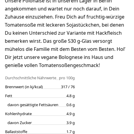
Unsere Polonaise ist in unserem Lager in Berlin
angekommen und wartet nur noch darauf, in Dein
Zuhause einzuziehen. Freu Dich auf fruchtig-würzige
Tomatensoße mit leckeren Sojastückchen, bei denen
Du keinen Unterschied zur Variante mit Hackfleisch
bemerken wirst. Das große 530 g-Glas versorgt
mühelos die Familie mit dem Besten vom Besten. Hol’
Dir jetzt unsere vegane Bolognese ins Haus und
genieße vollen Tomatensoßengeschmack!
Durchschnittliche Nährwerte
pro 100g
Brennwert (in kj/kcal)
317 / 76
Fett
4.8 g
davon gesättigte Fettsäuren
0.6 g
Kohlenhydrate
4.9 g
davon Zucker
3.9 g
Ballaststoffe
1.7 g