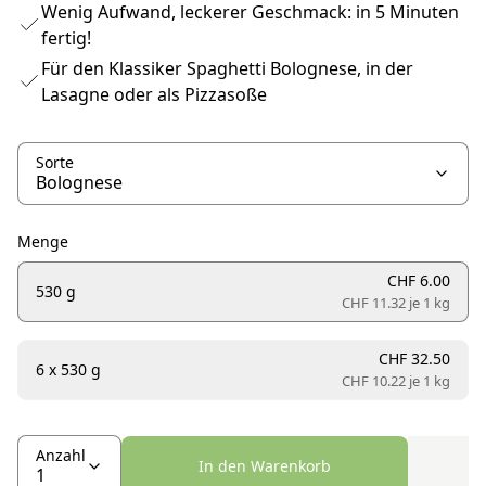
Wenig Aufwand, leckerer Geschmack: in 5 Minuten
fertig!
Für den Klassiker Spaghetti Bolognese, in der
Lasagne oder als Pizzasoße
Sorte
Menge
CHF 6.00
530 g
CHF 11.32 je
1 kg
CHF 32.50
6 x 530 g
CHF 10.22 je
1 kg
Anzahl
In den Warenkorb