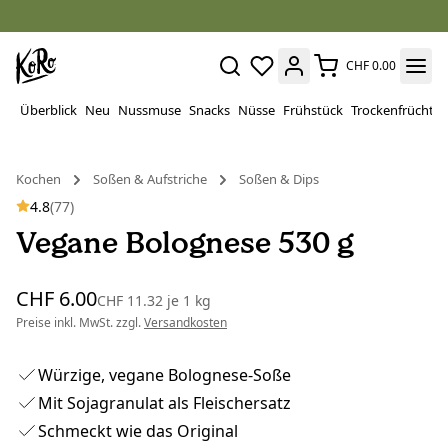
CHF 0.00
Überblick
Neu
Nussmuse
Snacks
Nüsse
Frühstück
Trockenfrüchte
Kochen
Soßen & Aufstriche
Soßen & Dips
4.8
(77)
Vegane Bolognese 530 g
CHF 6.00
CHF 11.32
je
1 kg
Preise inkl. MwSt. zzgl.
Versandkosten
Würzige, vegane Bolognese-Soße
Mit Sojagranulat als Fleischersatz
Schmeckt wie das Original