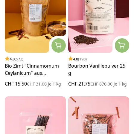
4.8
(572)
4.8
(198)
Bio Zimt "Cinnamomum
Bourbon Vanillepulver 25
Ceylanicum" aus
g
Madagaskar 500 g
CHF 15.50
CHF 21.75
CHF 31.00
je
1 kg
CHF 870.00
je
1 kg