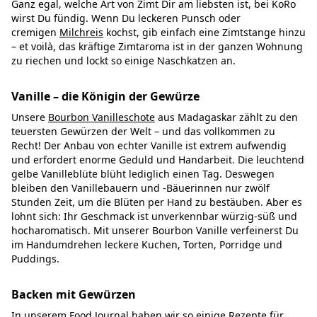
Ganz egal, welche Art von Zimt Dir am liebsten ist, bei KoRo
wirst Du fündig. Wenn Du leckeren Punsch oder
cremigen
Milchreis
kochst, gib einfach eine Zimtstange hinzu
– et voilà, das kräftige Zimtaroma ist in der ganzen Wohnung
zu riechen und lockt so einige Naschkatzen an.
Vanille – die Königin der Gewürze
Unsere
Bourbon Vanilleschote
aus Madagaskar zählt zu den
teuersten Gewürzen der Welt – und das vollkommen zu
Recht! Der Anbau von echter Vanille ist extrem aufwendig
und erfordert enorme Geduld und Handarbeit. Die leuchtend
gelbe Vanilleblüte blüht lediglich einen Tag. Deswegen
bleiben den Vanillebauern und -Bäuerinnen nur zwölf
Stunden Zeit, um die Blüten per Hand zu bestäuben. Aber es
lohnt sich: Ihr Geschmack ist unverkennbar würzig-süß und
hocharomatisch. Mit unserer Bourbon Vanille verfeinerst Du
im Handumdrehen leckere Kuchen, Torten, Porridge und
Puddings.
Backen mit Gewürzen
In unserem Food Journal haben wir so einige Rezepte für