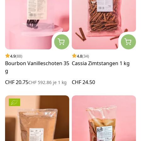
4.9
(88)
4.8
(34)
Bourbon Vanilleschoten 35
Cassia Zimtstangen 1 kg
g
CHF 20.75
CHF 24.50
CHF 592.86
je
1 kg