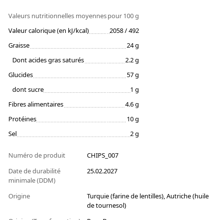
Valeurs nutritionnelles moyennes
pour 100 g
Valeur calorique (en kJ/kcal)
2058 / 492
Graisse
24 g
Dont acides gras saturés
2.2 g
Glucides
57 g
dont sucre
1 g
Fibres alimentaires
4.6 g
Protéines
10 g
Sel
2 g
Numéro de produit
CHIPS_007
Date de durabilité
25.02.2027
minimale (DDM)
Origine
Turquie (farine de lentilles), Autriche (huile
de tournesol)