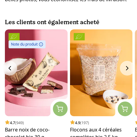
Les clients ont également acheté
Note du produit
4.7
(949)
4.9
(197)
Barre noix de coco-
Flocons aux 4 céréales
chocolat bio 30 g
complètes bio 2,5 kg