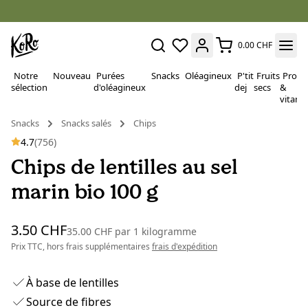
0.00 CHF
Notre
Nouveau
Purées
Snacks
Oléagineux
P'tit
Fruits
Proté
sélection
d'oléagineux
dej
secs
&
vitami
Snacks
Snacks salés
Chips
4.7
(756)
Chips de lentilles au sel
marin bio 100 g
3.50 CHF
35.00 CHF
par
1 kilogramme
Prix TTC, hors frais supplémentaires
frais d'expédition
À base de lentilles
Source de fibres