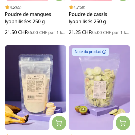
4.5
(65)
4.7
(59)
Poudre de mangues
Poudre de cassis
lyophilisées 250 g
lyophilisés 250 g
21.50 CHF
21.25 CHF
86.00 CHF
par
1 kilogramme
85.00 CHF
par
1 kilogramme
Note du produit