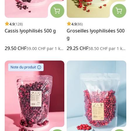
4.9
(128)
4.9
(86)
Cassis lyophilisés 500 g
Groseilles lyophilisées 500
g
29.50 CHF
29.25 CHF
59.00 CHF
par
1 kilogramme
58.50 CHF
par
1 kilogramme
Note du produit