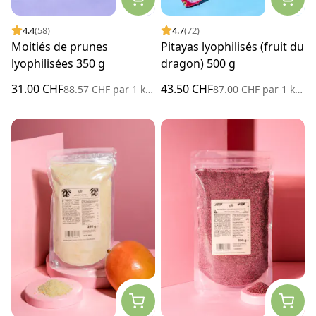
4.4
(58)
4.7
(72)
Moitiés de prunes
Pitayas lyophilisés (fruit du
lyophilisées 350 g
dragon) 500 g
31.00 CHF
43.50 CHF
88.57 CHF
par
1 kilogramme
87.00 CHF
par
1 kilogramme