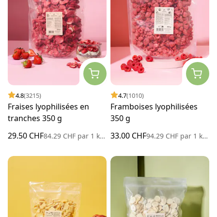
4.8
(3215)
4.7
(1010)
Fraises lyophilisées en
Framboises lyophilisées
tranches 350 g
350 g
29.50 CHF
33.00 CHF
84.29 CHF
par
1 kilogramme
94.29 CHF
par
1 kilogramme