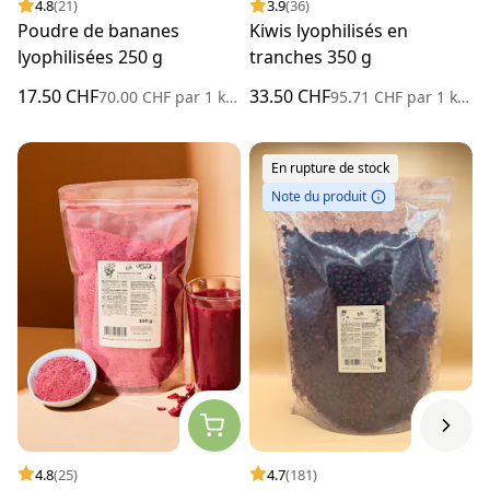
4.8
(21)
3.9
(36)
Poudre de bananes
Kiwis lyophilisés en
lyophilisées 250 g
tranches 350 g
17.50 CHF
33.50 CHF
70.00 CHF
par
1 kilogramme
95.71 CHF
par
1 kilogramme
En rupture de stock
Note du produit
4.8
(25)
4.7
(181)