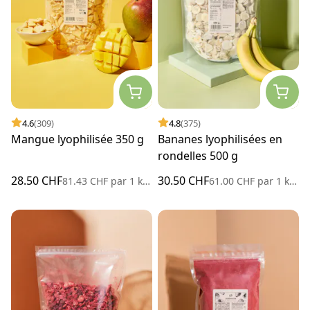
4.6
(309)
4.8
(375)
Mangue lyophilisée 350 g
Bananes lyophilisées en
rondelles 500 g
28.50 CHF
30.50 CHF
81.43 CHF
par
1 kilogramme
61.00 CHF
par
1 kilogramme