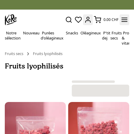
0.00 CHF
Notre
Nouveau
Purées
Snacks
Oléagineux
P'tit
Fruits
Proté
sélection
d'oléagineux
dej
secs
&
vitami
Fruits secs
Fruits lyophilisés
Fruits lyophilisés