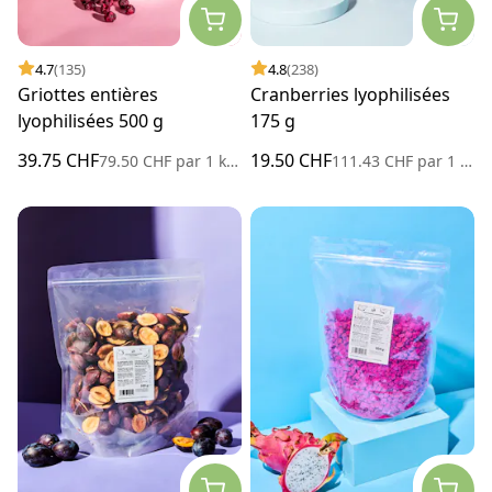
4.7
(135)
4.8
(238)
Griottes entières
Cranberries lyophilisées
lyophilisées 500 g
175 g
39.75 CHF
19.50 CHF
79.50 CHF
par
1 kilogramme
111.43 CHF
par
1 kilogramme