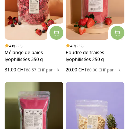
4.6
(223)
4.7
(232)
Mélange de baies
Poudre de fraises
lyophilisées 350 g
lyophilisées 250 g
31.00 CHF
20.00 CHF
88.57 CHF
par
1 kilogramme
80.00 CHF
par
1 kilogramme