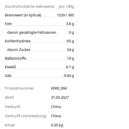
Durchschnittliche Nährwerte
pro 100g
Brennwert (in kj/kcal)
1529 / 365
Fett
3.8 g
davon gesättigte Fettsäuren
0 g
Kohlenhydrate
65 g
davon Zucker
54 g
Ballaststoffe
19 g
Eiweiß
6.7 g
Salz
0.04 g
Produktnummer
KIWI_004
MHD
31.05.2027
Herkunft
China
Herkunft (Verarbeitung)
China
Inhalt
0.35 kg