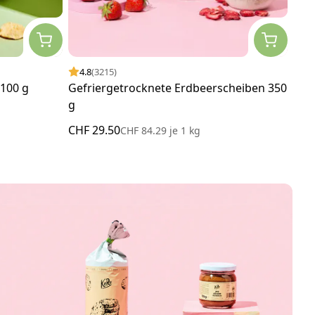
4.8
(3215)
4.
 100 g
Gefriergetrocknete Erdbeerscheiben 350
Geb
g
CHF 29.50
CHF
CHF 84.29
je
1 kg