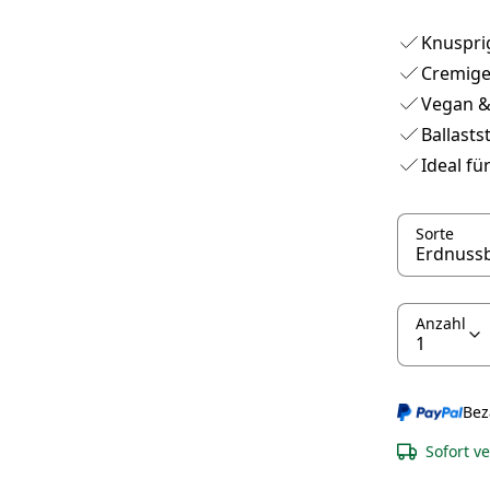
Knuspri
Cremige
Vegan & 
Ballasts
Ideal f
Sorte
Anzahl
Bez
Sofort v