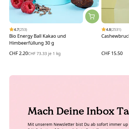
4.7
(253)
4.8
(2531)
Bio Energy Ball Kakao und
Cashewbruc
Himbeerfüllung 30 g
CHF 2.20
CHF 15.50
CHF 73.33
je
1 kg
Mach Deine Inbox Ta
Mit unserem Newsletter bist Du ab sofort immer up t