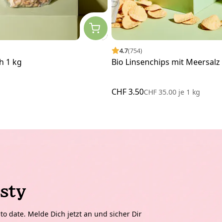
4.7
(754)
h 1 kg
Bio Linsenchips mit Meersalz
CHF 3.50
CHF 35.00
je
1 kg
sty
o date. Melde Dich jetzt an und sicher Dir