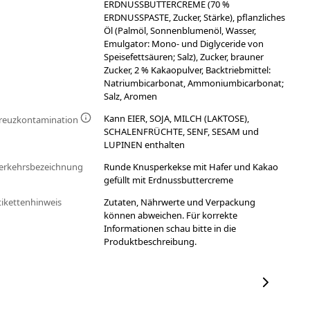
ERDNUSSBUTTERCREME (70 %
ERDNUSSPASTE, Zucker, Stärke), pflanzliches
Öl (Palmöl, Sonnenblumenöl, Wasser,
Emulgator: Mono- und Diglyceride von
Speisefettsäuren; Salz), Zucker, brauner
Zucker, 2 % Kakaopulver, Backtriebmittel:
Natriumbicarbonat, Ammoniumbicarbonat;
Salz, Aromen
Kann EIER, SOJA, MILCH (LAKTOSE),
reuzkontamination
SCHALENFRÜCHTE, SENF, SESAM und
LUPINEN enthalten
erkehrsbezeichnung
Runde Knusperkekse mit Hafer und Kakao
gefüllt mit Erdnussbuttercreme
tikettenhinweis
Zutaten, Nährwerte und Verpackung
können abweichen. Für korrekte
Informationen schau bitte in die
Produktbeschreibung.