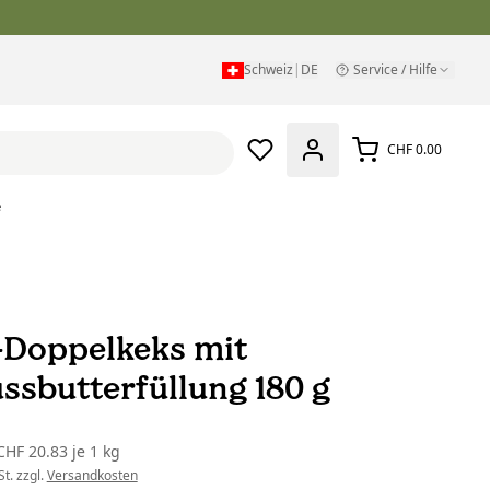
Schweiz
|
DE
Service / Hilfe
CHF 0.00
e
-Doppelkeks mit
ssbutterfüllung 180 g
CHF 20.83
je
1 kg
t. zzgl.
Versandkosten