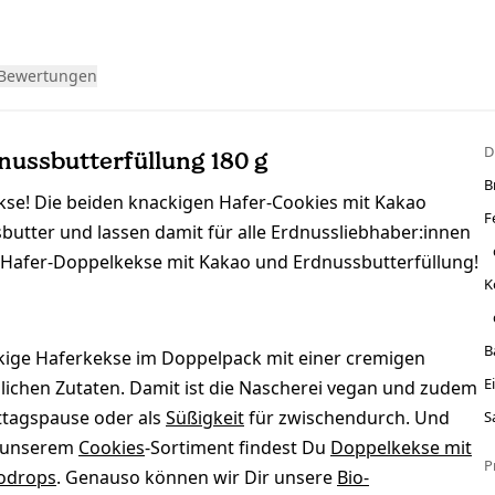
Bewertungen
D
nussbutterfüllung 180 g
B
kekse! Die beiden knackigen Hafer-Cookies mit Kakao
F
butter und lassen damit für alle Erdnussliebhaber:innen
e Hafer-Doppelkekse mit Kakao und Erdnussbutterfüllung!
K
B
nackige Haferkekse im Doppelpack mit einer cremigen
E
zlichen Zutaten. Damit ist die Nascherei vegan und zudem
Mittagspause oder als
Süßigkeit
für zwischendurch. Und
S
n unserem
Cookies
-Sortiment findest Du
Doppelkekse mit
P
kodrops
. Genauso können wir Dir unsere
Bio-