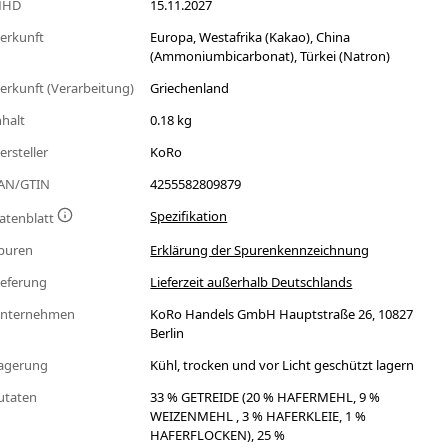
MHD
15.11.2027
erkunft
Europa, Westafrika (Kakao), China
(Ammoniumbicarbonat), Türkei (Natron)
erkunft (Verarbeitung)
Griechenland
nhalt
0.18 kg
ersteller
KoRo
AN/GTIN
4255582809879
Spezifikation
atenblatt
puren
Erklärung der Spurenkennzeichnung
ieferung
Lieferzeit außerhalb Deutschlands
nternehmen
KoRo Handels GmbH Hauptstraße 26, 10827
Berlin
agerung
Kühl, trocken und vor Licht geschützt lagern
utaten
33 % GETREIDE (20 % HAFERMEHL, 9 %
WEIZENMEHL , 3 % HAFERKLEIE, 1 %
HAFERFLOCKEN), 25 %