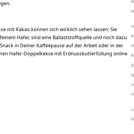
egen.
H
H
e mit Kakao können sich wirklich sehen lassen: Sie
I
einem Hafer, sind eine Ballaststoffquelle und noch dazu
 Snack in Deiner Kaffeepause auf der Arbeit oder in der
H
eganen Hafer-Doppelkekse mit Erdnussbutterfüllung online
E
D
S
L
U
L
Z