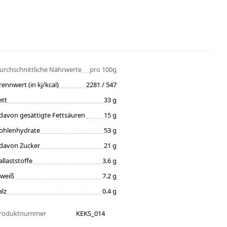
urchschnittliche Nährwerte
pro 100g
rennwert (in kj/kcal)
2281 / 547
ett
33 g
davon gesättigte Fettsäuren
15 g
ohlenhydrate
53 g
davon Zucker
21 g
allaststoffe
3.6 g
iweiß
7.2 g
alz
0.4 g
roduktnummer
KEKS_014