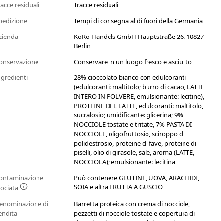
racce residuali
Tracce residuali
pedizione
Tempi di consegna al di fuori della Germania
zienda
KoRo Handels GmbH Hauptstraße 26, 10827
Berlin
onservazione
Conservare in un luogo fresco e asciutto
ngredienti
28% cioccolato bianco con edulcoranti
(edulcoranti: maltitolo; burro di cacao, LATTE
INTERO IN POLVERE, emulsionante: lecitine),
PROTEINE DEL LATTE, edulcoranti: maltitolo,
sucralosio; umidificante: glicerina; 9%
NOCCIOLE tostate e tritate, 7% PASTA DI
NOCCIOLE, oligofruttosio, sciroppo di
polidestrosio, proteine di fave, proteine di
piselli, olio di girasole, sale, aroma (LATTE,
NOCCIOLA); emulsionante: lecitina
ontaminazione
Può contenere GLUTINE, UOVA, ARACHIDI,
SOIA e altra FRUTTA A GUSCIO
rociata
enominazione di
Barretta proteica con crema di nocciole,
endita
pezzetti di nocciole tostate e copertura di