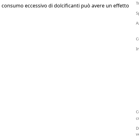
T
n consumo eccessivo di dolcificanti può avere un effetto
S
A
C
I
C
c
D
v