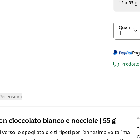
12 x 55 g
Quantità
Pag
Prodotto 
Recensioni
V
n cioccolato bianco e nocciole | 55 g
V
i verso lo spogliatoio e ti ripeti per l’ennesima volta “ma
G