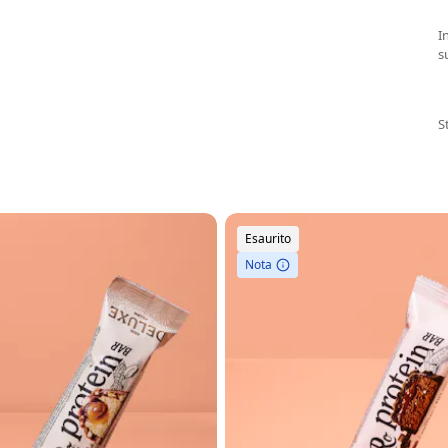
I
s
S
Esaurito
Nota