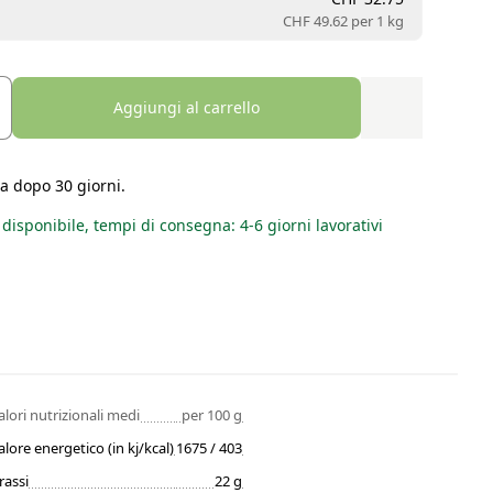
CHF 49.62 per
1 kg
Aggiungi al carrello
a dopo 30 giorni.
disponibile, tempi di consegna: 4-6 giorni lavorativi
alori nutrizionali medi
per 100 g
alore energetico (in kj/kcal)
1675 / 403
rassi
22 g