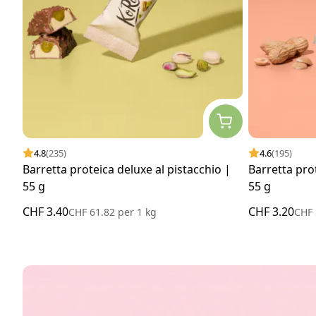
4.8
(235)
4.6
(195)
Barretta proteica deluxe al pistacchio |
Barretta prot
55 g
55 g
CHF 3.40
CHF 3.20
CHF 61.82
per
1 kg
CHF