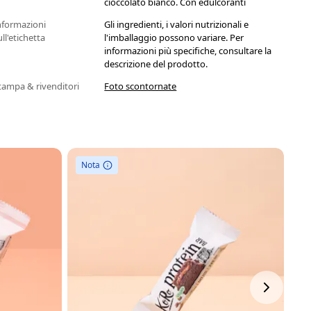
cioccolato bianco. Con edulcoranti
nformazioni
Gli ingredienti, i valori nutrizionali e
ull'etichetta
l'imballaggio possono variare. Per
informazioni più specifiche, consultare la
descrizione del prodotto.
tampa & rivenditori
Foto scontornate
Nota
N