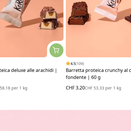
4.5
(109)
eica deluxe alle arachidi |
Barretta proteica crunchy al 
fondente | 60 g
CHF 3.20
 58.18
per
1 kg
CHF 53.33
per
1 kg