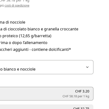
CHF 58.18
per
1 kg
 più
costi di spedizione
ma di nocciole
a di cioccolato bianco e granella croccante
 proteico (12,65 g/barretta)
rima o dopo l’allenamento
ccheri aggiunti - contiene dolcificanti*
CHF 3.20
CHF 58.18 per
1 kg
CHF 32.75