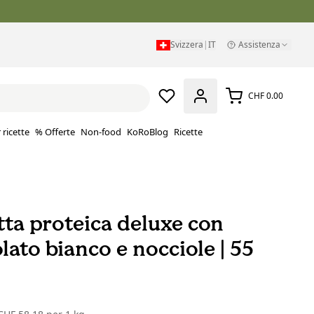
Svizzera
|
IT
Assistenza
CHF 0.00
 ricette
% Offerte
Non-food
KoRoBlog
Ricette
tta proteica deluxe con
lato bianco e nocciole | 55