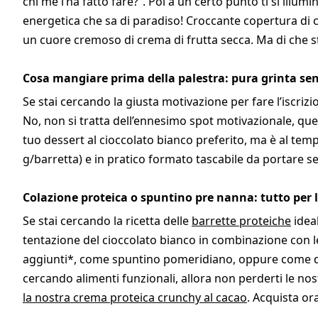
chi me l’ha fatto fare?”. Poi a un certo punto ti si illu
energetica che sa di paradiso! Croccante copertura di c
un cuore cremoso di crema di frutta secca. Ma di che s
Cosa mangiare prima della palestra: pura grinta se
Se stai cercando la giusta motivazione per fare l’iscriz
No, non si tratta dell’ennesimo spot motivazionale, qu
tuo dessert al cioccolato bianco preferito, ma è al tem
g/barretta) e in pratico formato tascabile da portare s
Colazione proteica o spuntino pre nanna: tutto per 
Se stai cercando la ricetta delle
barrette proteiche
ideal
tentazione del cioccolato bianco in combinazione con l
aggiunti*, come spuntino pomeridiano, oppure come dolc
cercando alimenti funzionali, allora non perderti le no
la nostra crema proteica crunchy al cacao
. Acquista ora