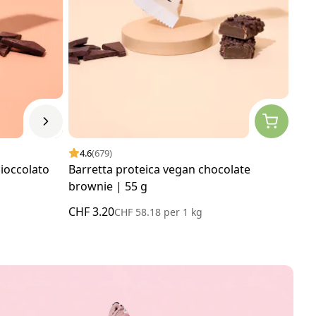
4.6
(679)
4.
cioccolato
Barretta proteica vegan chocolate
Barr
brownie | 55 g
cara
CHF 3.20
CHF
CHF 58.18
per
1 kg