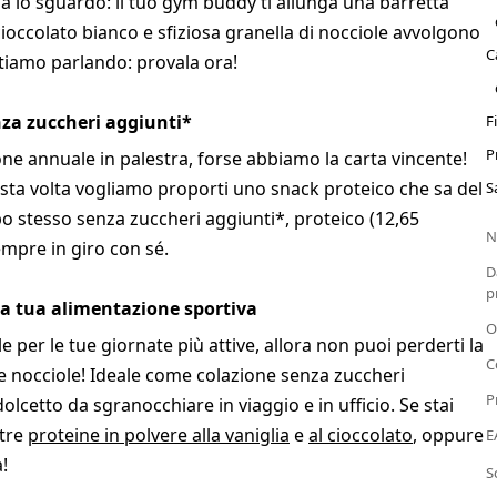
mina lo sguardo: il tuo gym buddy ti allunga una barretta
ioccolato bianco e sfiziosa granella di nocciole avvolgono
C
tiamo parlando: provala ora!
nza zuccheri aggiunti*
F
P
ione annuale in palestra, forse abbiamo la carta vincente!
esta volta vogliamo proporti uno snack proteico che sa del
S
po stesso senza zuccheri aggiunti*, proteico (12,65
N
empre in giro con sé.
D
p
la tua alimentazione sportiva
O
e per le tue giornate più attive, allora non puoi perderti la
C
e nocciole! Ideale come colazione senza zuccheri
P
etto da sgranocchiare in viaggio e in ufficio. Se stai
stre
proteine in polvere alla vaniglia
e
al cioccolato
, oppure
E
!
S