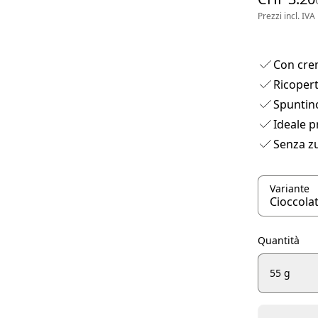
Prezzi incl. IVA
Con cre
Ricopert
Spuntino
Ideale p
Senza zu
Variante
Quantità
55 g