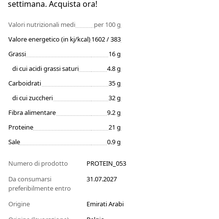
settimana. Acquista ora!
Valori nutrizionali medi
per 100 g
Valore energetico (in kj/kcal)
1602 / 383
Grassi
16 g
di cui acidi grassi saturi
4.8 g
Carboidrati
35 g
di cui zuccheri
32 g
Fibra alimentare
9.2 g
Proteine
21 g
Sale
0.9 g
Numero di prodotto
PROTEIN_053
Da consumarsi
31.07.2027
preferibilmente entro
Origine
Emirati Arabi