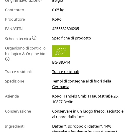
Origine (lavorazione)
Belgio
Contenuto
0.05 kg
Produttore
KoRo
EAN/GTIN
4255582806205
Specifiche di prodotto
Scheda tecnica
Organismo di controllo
biologico & Origine bio
BG-BIO-14
Tracce residuali
Tracce residuali
Spedizione
Tempi di consegna al di fuori della
Germania
Azienda
KoRo Handels GmbH Hauptstraße 26,
10827 Berlin
Conservazione
Conservare in un luogo fresco, asciutto e
al riparo dalla luce
Ingredienti
Datteri*, sciroppo di datteri*, 14%
cioccolato fondente (massa di cacao*,