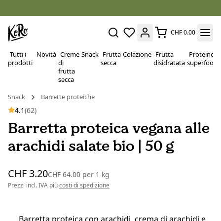
CHF 0.00
Tutti i
Novità
Creme
Snack
Frutta
Colazione
Frutta
Proteine e
prodotti
di
secca
disidratata
superfood
frutta
secca
Snack
Barrette proteiche
4.1
(62)
Barretta proteica vegana alle
arachidi salate bio | 50 g
CHF 3.20
CHF 64.00
per
1 kg
Prezzi incl. IVA più
costi di spedizione
Barretta proteica con arachidi, crema di arachidi e