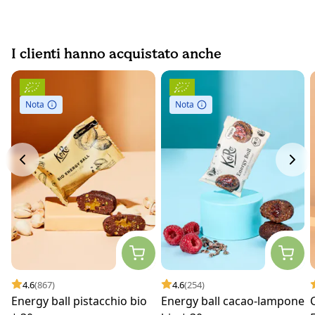
I clienti hanno acquistato anche
Nota
Nota
4.6
(867)
4.6
(254)
Energy ball pistacchio bio
Energy ball cacao-lampone
C