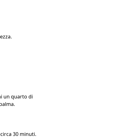
hezza.
i un quarto di
spalma.
 circa 30 minuti.