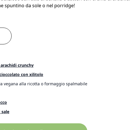
me spuntino da sole o nel porridge!
 arachidi crunchy
cioccolato con xilitolo
va vegana alla ricotta o formaggio spalmabile
occo
 sale