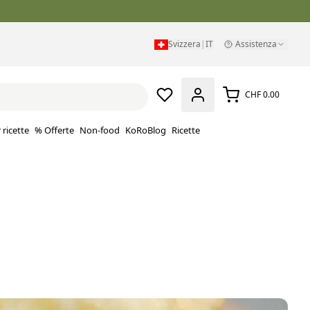
Svizzera
|
IT
Assistenza
CHF 0.00
 ricette
% Offerte
Non-food
KoRoBlog
Ricette