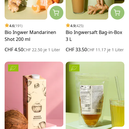
4.6
(191)
4.9
(425)
Bio Ingwer Mandarinen
Bio Ingwersaft Bag-in-Box
Shot 200 ml
3 L
CHF 4.50
CHF 33.50
CHF 22.50
je
1 Liter
CHF 11.17
je
1 Liter