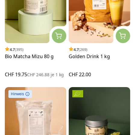
4.7
(395)
4.7
(269)
Bio Matcha Mizu 80 g
Golden Drink 1 kg
CHF 19.75
CHF 22.00
CHF 246.88
je
1 kg
Hinweis