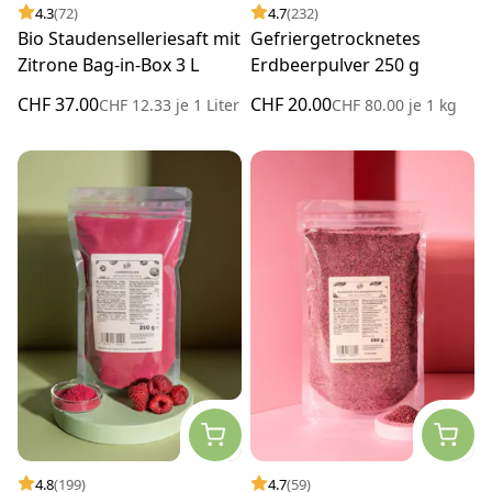
4.3
(72)
4.7
(232)
Bio Staudenselleriesaft mit
Gefriergetrocknetes
Zitrone Bag-in-Box 3 L
Erdbeerpulver 250 g
CHF 37.00
CHF 20.00
CHF 12.33
je
1 Liter
CHF 80.00
je
1 kg
4.8
(199)
4.7
(59)