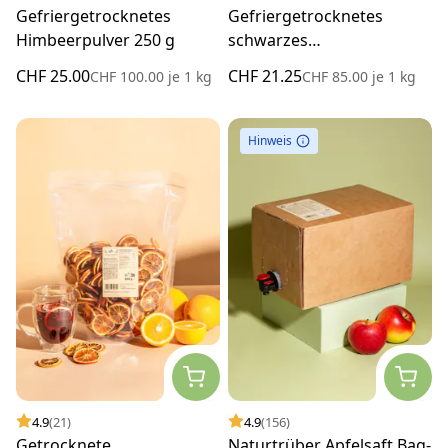
Gefriergetrocknetes
Gefriergetrocknetes
Himbeerpulver 250 g
schwarzes
Johannisbeerpulver 250 g
CHF 25.00
CHF 21.25
CHF 100.00
je
1 kg
CHF 85.00
je
1 kg
Hinweis
4.9
(21)
4.9
(156)
Getrocknete
Naturtrüber Apfelsaft Bag-