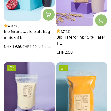
4.7
(288)
Bio Granatapfel Saft Bag-
4.7
(72)
Bio Haferdrink 15 % Hafer
in-Box 3 L
1 L
CHF 19.50
CHF 6.50
je
1 Liter
CHF 2.50