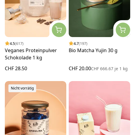
4.5
(617)
4.7
(197)
Veganes Proteinpulver
Bio Matcha Yujin 30 g
Schokolade 1 kg
CHF 28.50
CHF 20.00
CHF 666.67
je
1 kg
Nicht vorrätig