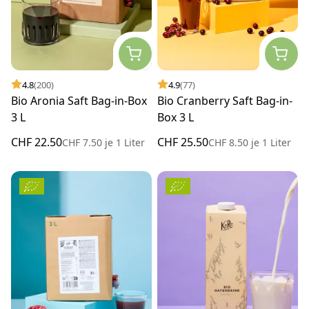
4.8
(200)
4.9
(77)
Bio Aronia Saft Bag-in-Box
Bio Cranberry Saft Bag-in-
3 L
Box 3 L
CHF 22.50
CHF 25.50
CHF 7.50
je
1 Liter
CHF 8.50
je
1 Liter