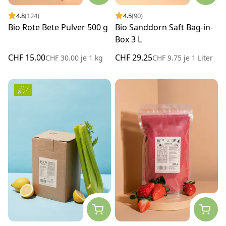
4.8
(124)
4.5
(90)
Bio Rote Bete Pulver 500 g
Bio Sanddorn Saft Bag-in-
Box 3 L
CHF 15.00
CHF 29.25
CHF 30.00
je
1 kg
CHF 9.75
je
1 Liter