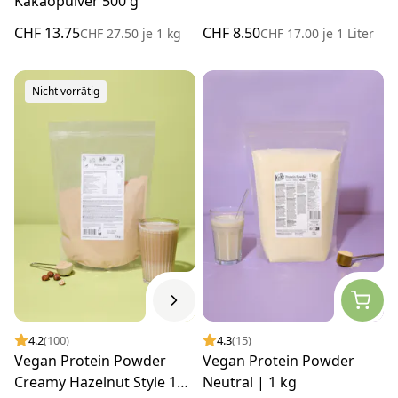
Kakaopulver 500 g
CHF 13.75
CHF 8.50
CHF 27.50
je
1 kg
CHF 17.00
je
1 Liter
Nicht vorrätig
4.2
(100)
4.3
(15)
Vegan Protein Powder
Vegan Protein Powder
Creamy Hazelnut Style 1
Neutral | 1 kg