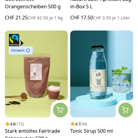
Orangenscheiben 500 g
in-Box 5 L
CHF 21.25
CHF 17.50
CHF 42.50
je
1 kg
CHF 3.50
je
1 Liter
Hinweis
4.8
(172)
4.7
(34)
Stark entöltes Fairtrade
Tonic Sirup 500 ml