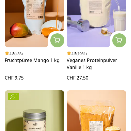
4.8
(453)
4.5
(1051)
Fruchtpüree Mango 1 kg
Veganes Proteinpulver
Vanille 1 kg
CHF 9.75
CHF 27.50