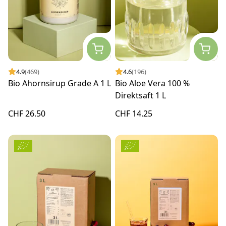
4.9
(469)
4.6
(196)
Bio Ahornsirup Grade A 1 L
Bio Aloe Vera 100 %
Direktsaft 1 L
CHF 26.50
CHF 14.25