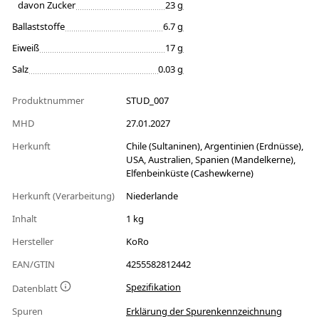
davon Zucker
23 g
Ballaststoffe
6.7 g
Eiweiß
17 g
Salz
0.03 g
Produktnummer
STUD_007
MHD
27.01.2027
Herkunft
Chile (Sultaninen), Argentinien (Erdnüsse),
USA, Australien, Spanien (Mandelkerne),
Elfenbeinküste (Cashewkerne)
Herkunft (Verarbeitung)
Niederlande
Inhalt
1 kg
Hersteller
KoRo
EAN/GTIN
4255582812442
Spezifikation
Datenblatt
Spuren
Erklärung der Spurenkennzeichnung