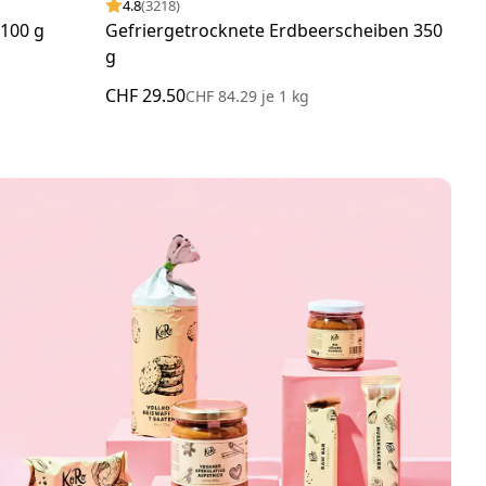
4.8
(3218)
4.
 100 g
Gefriergetrocknete Erdbeerscheiben 350
Bio 
g
CHF 29.50
CHF
CHF 84.29
je
1 kg