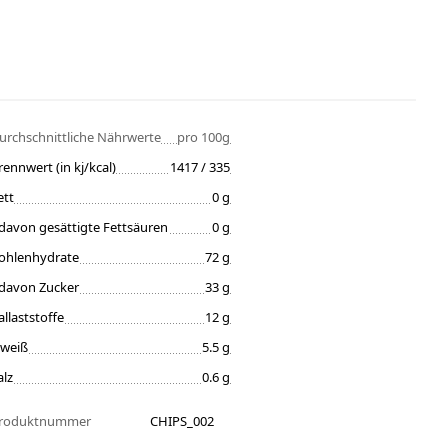
urchschnittliche Nährwerte
pro 100g
rennwert (in kj/kcal)
1417 / 335
ett
0 g
davon gesättigte Fettsäuren
0 g
ohlenhydrate
72 g
davon Zucker
33 g
allaststoffe
12 g
iweiß
5.5 g
alz
0.6 g
roduktnummer
CHIPS_002