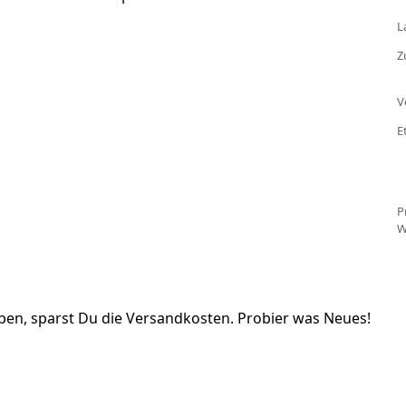
L
Z
V
E
P
W
en, sparst Du die Versandkosten. Probier was Neues!