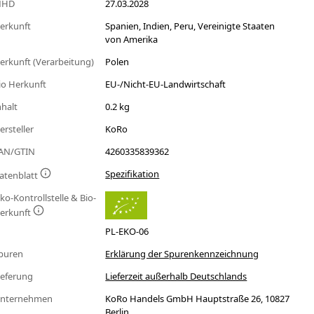
MHD
27.03.2028
erkunft
Spanien, Indien, Peru, Vereinigte Staaten
von Amerika
erkunft (Verarbeitung)
Polen
io Herkunft
EU-/Nicht-EU-Landwirtschaft
nhalt
0.2 kg
ersteller
KoRo
AN/GTIN
4260335839362
Spezifikation
atenblatt
ko-Kontrollstelle & Bio-
erkunft
PL-EKO-06
puren
Erklärung der Spurenkennzeichnung
ieferung
Lieferzeit außerhalb Deutschlands
nternehmen
KoRo Handels GmbH Hauptstraße 26, 10827
Berlin