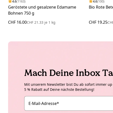
4.6
(1163)
4.6
(100)
Geröstete und gesalzene Edamame
Bio Rote Bet
Bohnen 750 g
CHF 16.00
CHF 19.25
CHF 21.33
je
1 kg
CH
Mach Deine Inbox Ta
Mit unserem Newsletter bist Du ab sofort immer up t
5 % Rabatt auf Deine nächste Bestellung!
E-Mail-Adresse
*