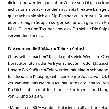
dicker und werden ganz ohne Zusatz von Öl getrocknet
nicht nur als Snack, sondern auch als kreative Beila
gut machen sie sich als Dip-Partner zu
Hummus
, Guac
oder cremigen Suppen sorgen sie für den gewissen Kn
Käse,
Oliven
und Trauben sowieso. Du siehst: Die Chips s
verwenden kannst.
Wie werden die Süßkartoffeln zu Chips?
Chips selber machen? Klar, da gibt’s viele Wege: im Ofe
Dörrautomaten oder Airfryer schieben – oder klassisch 
Unsere Bio-Süßkartoffeln werden mit einem schonend
für die ideale Knusprigkeit – ganz ohne Zusatz von Öl.
verwandeln, das klappt auch mit
Rote Bete
,
Kokos
,
Ban
Du Dich einfach mal durch unser Sortiment – und fängs
von Öl und Salz an.
*Mindestens 30 % weniger Kalorien (kcal) als handelsüb