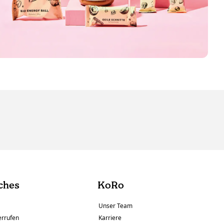
ches
KoRo
Unser Team
errufen
Karriere