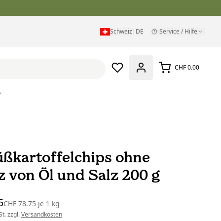
Schweiz
|
DE
Service / Hilfe
CHF 0.00
e
üßkartoffelchips ohne
z von Öl und Salz 200 g
5
CHF 78.75
je
1 kg
t. zzgl.
Versandkosten