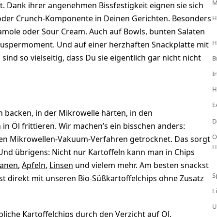
. Dank ihrer angenehmen Bissfestigkeit eignen sie sich
ge oder Crunch-Komponente in Deinen Gerichten. Besonders
H
amole oder Sour Cream. Auch auf Bowls, bunten Salaten
H
uspermoment. Und auf einer herzhaften Snackplatte mit
ind so vielseitig, dass Du sie eigentlich gar nicht nicht
B
I
H
E
n backen, in der Mikrowelle härten, in den
D
in Öl frittieren. Wir machen’s ein bisschen anders:
Ö
en Mikrowellen-Vakuum-Verfahren getrocknet. Das sorgt
H
 Und übrigens: Nicht nur Kartoffeln kann man in Chips
anen
,
Äpfeln
,
Linsen
und vielem mehr. Am besten snackst
S
t direkt mit unseren Bio-Süßkartoffelchips ohne Zusatz
L
U
liche Kartoffelchips durch den Verzicht auf Öl.