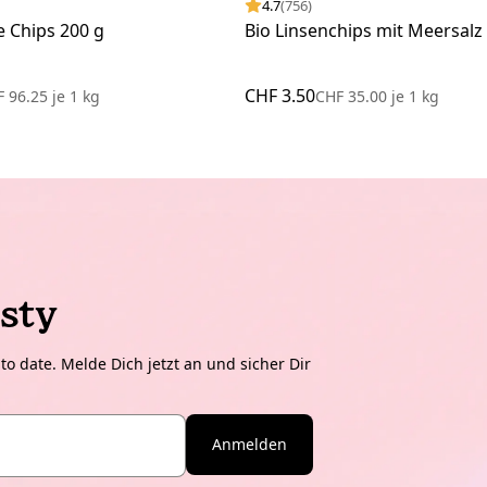
4.7
(756)
e Chips 200 g
Bio Linsenchips mit Meersalz
CHF 3.50
F 96.25
je
1 kg
CHF 35.00
je
1 kg
sty
o date. Melde Dich jetzt an und sicher Dir
Anmelden