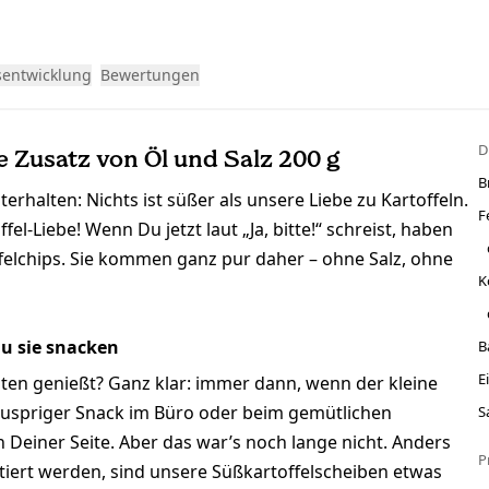
sentwicklung
Bewertungen
D
e Zusatz von Öl und Salz 200 g
B
erhalten: Nichts ist süßer als unsere Liebe zu Kartoffeln.
F
l-Liebe! Wenn Du jetzt laut „Ja, bitte!“ schreist, haben
felchips. Sie kommen ganz pur daher – ohne Salz, ohne
K
Du sie snacken
B
E
ten genießt? Ganz klar: immer dann, wenn der kleine
knuspriger Snack im Büro oder beim gemütlichen
S
 Deiner Seite. Aber das war’s noch lange nicht. Anders
P
ttiert werden, sind unsere Süßkartoffelscheiben etwas